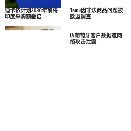
迪卡侬计划2030年前将
Temu因非法商品问题被
印度采购额翻倍
欧盟调查
LV葡萄牙客户数据遭网
络攻击泄露
Louis Vuitton将在美国开
设新工坊
«
1
2
3
4
5
»
订阅我们