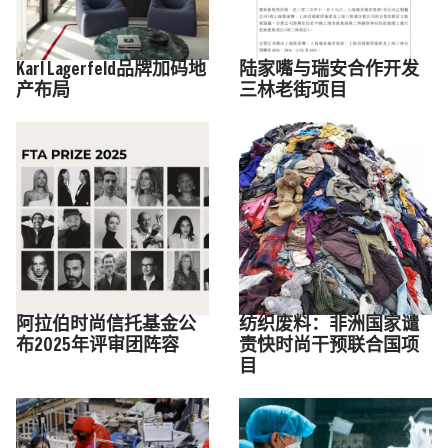
Karl Lagerfeld品牌加码地
陆家嘴与瑞安合作开发
产布局
三林老街项目
阿拉伯时尚信托基金公
纺织废料：非洲国家谴
布2025年评审团阵容
责快时尚干预联合国项
目