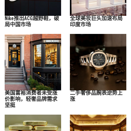
Nike推出ACG越野鞋，破
全球美妆巨头加速布局
局中国市场
印度市场
美国富裕消费者未受涨
二手奢侈品腕表逆势上
价影响，轻奢品牌需求
涨
坚挺