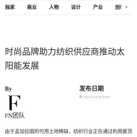
chevron_right
独家
商业
人物
设计
产业
创新研究
时尚品牌助力纺织供应商推动太
阳能发展
By
发布日期
2025-11-04 05:24:09
today
FN团队
由于孟加拉国的可用土地稀缺，纺织行业正在通过利用屋顶