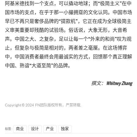
阿基米德找到一个支点，可以撬动地球；而“极简主义”在中
国市场的支点，在乎于那一小撮拥趸的文化认同。中国市场
早已不再只是奢侈品牌的“提款机”，它正在成为全球极简主
义审美重要却残酷的试验场。俗话说，大象无形，大音希
声。中国之大、之复杂，足以让每一个“外来的和尚”叹为观
止，但复杂与极简是相对的，两者差之毫厘。
在这场博弈
中，中国消费者最终会用最诚实的方式，回馈那个真正理解
中国、熟谙“大道至简”的品牌。
撰文
：
Whitney Zhang
Copyright © 2024
FN团队
版权所有，严禁转载.
标签 :
商业
设计
产业
独家