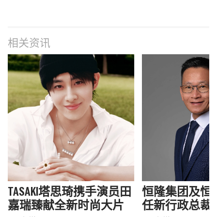
相关资讯
TASAKI塔思琦携手演员田
恒隆集团及恒
嘉瑞臻献全新时尚大片
任新行政总裁