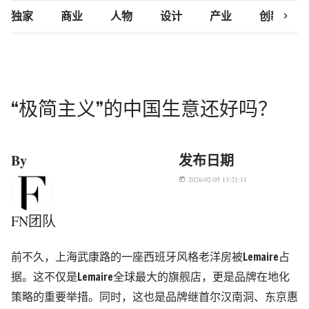
chevron_right
独家
商业
人物
设计
产业
创新研究
“极简主义”的中国生意还好吗？
By
发布日期
2026-02-05 13:21:11
today
FN团队
前不久，上海武康路的一座西班牙风格老洋房被
Lemaire
占
据。这不仅是Lemaire全球最大的旗舰店，更是品牌在地化
策略的重要举措。同时，这也是品牌继首尔汉南洞、东京惠