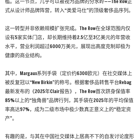
槛。这一节点，几乎可以被视为品牌的分水岭——The Row正
式从设计师品牌阵营，转入“类爱马仕”的顶级奢侈品序列。
这一转型并非依赖规模扩张完成。
The Row在全球范围内仅
设有5家实体门店，却长期维持着2.5亿至3亿美元的年营收
水平，营业利润超过6000万美元，展现出高度克制却极为
健康的商业结构。
其中，Margaux系列手袋
（定价约6300欧元）
在社交媒体上
被反复冠以“New Birkin”的称号。
根据奢侈品转售平台
Rebag
最新发布的《2025年Clair报告》，The Row首次跻身保值率
85%以上的“独角兽”品牌行列，其手袋在2025年的平均保值
率高达97%，成为二级市场中极少数真正意义上的“稳定资
产”。
有趣的是，与其在中国社交媒体上居高不下的自发讨论度形