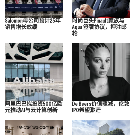
Salomon母公司预计25年
时尚巨头Pinault家族与
销售增长放缓
Aqua 签署协议，押注邮
轮
阿里巴巴拟投资500亿欧
De Beers价值骤减，伦敦
元推动AI与云计算创新
IPO希望渺茫