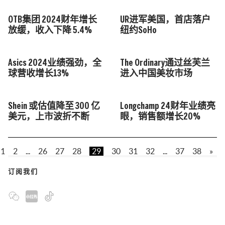
OTB集团 2024财年增长
UR进军美国，首店落户
放缓，收入下降 5.4%
纽约SoHo
Asics 2024业绩强劲，全
The Ordinary通过丝芙兰
球营收增长13%
进入中国美妆市场
Shein 或估值降至 300 亿
Longchamp 24财年业绩亮
美元，上市波折不断
眼，销售额增长20%
1
2
...
26
27
28
29
30
31
32
...
37
38
»
订阅我们