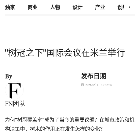
chevron_right
独家
商业
人物
设计
产业
创新研究
"树冠之下"国际会议在米兰举行
By
发布日期
2026-05-11 23:32:46
today
FN团队
为何“树冠覆盖率”成为了当今的重要议题？在城市政策和机
构决策中，树木的作用正在发生怎样的变化？