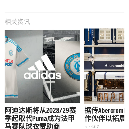
相关资讯
阿迪达斯将从2028/29赛
据传Abercrom
季起取代Puma成为法甲
作伙伴以拓展
马赛队球衣赞助商
7 小时后
access_time