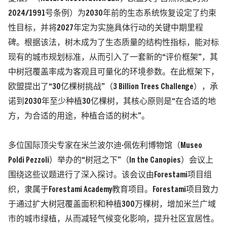
2024/1991号条例）为2030年前的生态系统恢复设定了约束
性目标，并将2027年定为实施具体行动的关键中期里程
碑。根据该法，树木成为了生态质量的结构性指标，能对标
现有的城市规划标准，从而引入了一套新的“评价框架”，其
中树冠覆盖率成为客观且可量化的环境参数。在此框架下，
欧盟提出了“30亿棵树挑战”（3 Billion Trees Challenge），承
诺到2030年至少种植30亿棵树，其核心原则是“在合适的地
方，为合适的用途，种植合适的树木”。
多位国际顶尖专家在米兰波尔迪·佩佐利博物馆（Museo
Poldi Pezzoli）举办的“树冠之下”（In the Canopies）会议上
围绕这些议题进行了深入探讨。该会议由Forestami项目组
织，隶属于Forestami Academy教育项目。Forestami项目致力
于通过扩大树冠覆盖面积和种植300万棵树，增加米兰广域
市的城市绿植，从而减轻气候变化影响，提升社区宜居性。