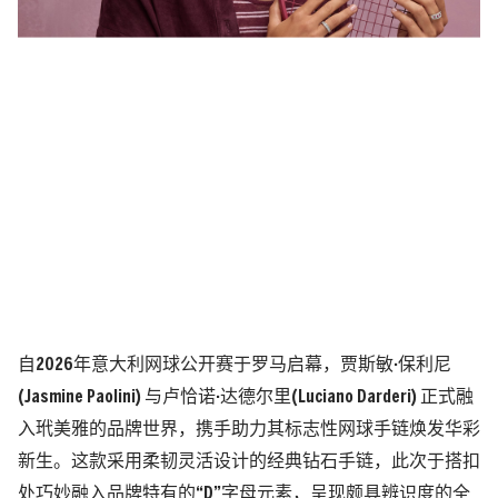
自2026年意大利网球公开赛于罗马启幕，贾斯敏·保利尼
(Jasmine Paolini) 与卢恰诺·达德尔里(Luciano Darderi) 正式融
入玳美雅的品牌世界，携手助力其标志性网球手链焕发华彩
新生。这款采用柔韧灵活设计的经典钻石手链，此次于搭扣
处巧妙融入品牌特有的“D”字母元素，呈现颇具辨识度的全