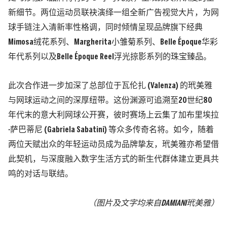
新细节。两位运动员联袂演绎一组全新广告视觉大片，为网
球手链注入清新率性格调，同时倾情呈现品牌旗下经典
Mimosa绒花系列、Margherita小雏菊系列、Belle Époque华彩
年代系列以及Belle Époque Reel浮光掠影系列的珠宝臻品。
此次合作进一步加深了总部位于瓦伦扎 (Valenza) 的玳美雅
与网球运动之间的深厚纽带。这份渊源可追溯至20世纪80
年代末的意大利网球公开赛，彼时赛场上云集了加布里埃拉
·萨巴蒂尼 (Gabriela Sabatini) 等众多传奇名将。如今，随着
两位天赋出众的年轻运动员成为品牌挚友，玳美雅亦希望借
此契机，与深度融入数字生活方式的新生代群体建立更具共
鸣的对话与联结。
（图片及文字均来自
DAMIANI玳美雅
）