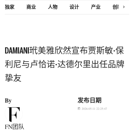
chevron_right
独家
商业
人物
设计
产业
创新研究
DAMIANI玳美雅欣然宣布贾斯敏·保
利尼与卢恰诺·达德尔里出任品牌
挚友
By
发布日期
2026-05-11 22:25:47
today
FN团队