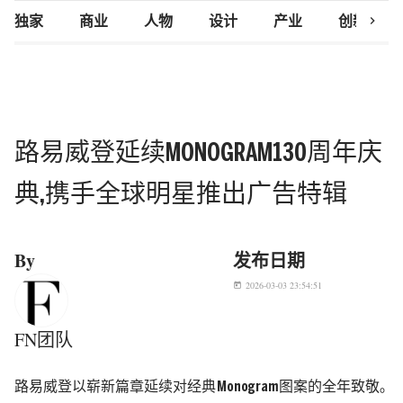
chevron_right
独家
商业
人物
设计
产业
创新研究
路易威登延续MONOGRAM130周年庆
典,携手全球明星推出广告特辑
By
发布日期
2026-03-03 23:54:51
today
FN团队
路易威登以崭新篇章延续对经典
Monogram
图案的全年致敬｡