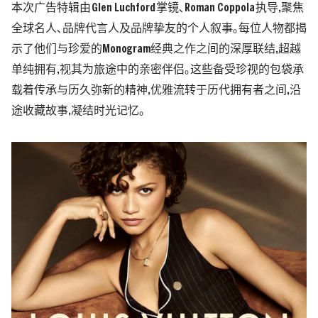
本次广告特辑由
Glen Luchford
掌镜､
Roman Coppola
执导
,
聚焦
全球名人､品牌代言人及品牌挚友的个人叙事｡
每位人物都揭
示了他们与珍爱的
Monogram
经典之作之间的深厚联结
,
超越
单纯拥有
,
视其为旅途中的亲密伴侣｡这些备受珍视的包袋承
载着传承与历久弥新的精神
,
优雅流转于历代拥有者之间
,
沿
途收藏故事
,
凝结时光记忆｡