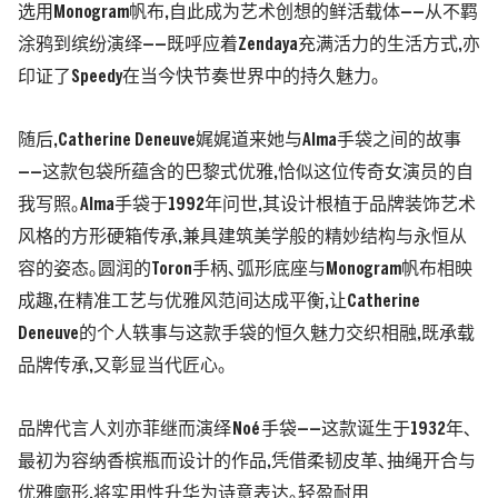
选用
Monogram
帆布
,
自此成为艺术创想的鲜活载体——从不羁
涂鸦到缤纷演绎——既呼应着
Zendaya
充满活力的生活方式
,
亦
印证了
Speedy
在当今快节奏世界中的持久魅力｡
随后
,Catherine Deneuve
娓娓道来她与
Alma
手袋之间的故事
——
这款包袋所蕴含的巴黎式优雅
,
恰似这位传奇女演员的自
我写照｡
Alma
手袋于
1992
年问世
,
其设计根植于品牌装饰艺术
风格的方形硬箱传承
,
兼具建筑美学般的精妙结构与永恒从
容的姿态｡圆润的
Toron
手柄､弧形底座与
Monogram
帆布相映
成趣
,
在精准工艺与优雅风范间达成平衡
,
让
Catherine
Deneuve
的个人轶事与这款手袋的恒久魅力交织相融
,
既承载
品牌传承
,
又彰显当代匠心｡
品牌代言人刘亦菲继而演绎
No
é
手袋——这款诞生于
1932
年､
最初为容纳香槟瓶而设计的作品
,
凭借柔韧皮革､抽绳开合与
优雅廓形
,
将实用性升华为诗意表达｡轻盈耐用