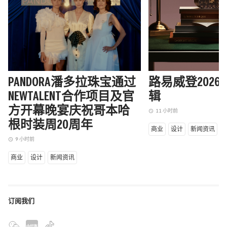
PANDORA潘多拉珠宝通过
路易威登202
NEWTALENT合作项目及官
辑
方开幕晚宴庆祝哥本哈
11 小时前
access_time
根时装周20周年
商业
设计
新闻资讯
9 小时前
access_time
商业
设计
新闻资讯
订阅我们