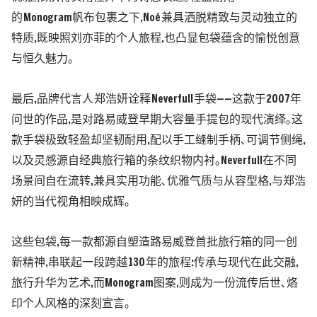
的
Monogram
帆布包裹之下
,No
é
兼具洒脱精致与灵动独立的
特质
,
既映照刘亦菲的个人旅程
,
也凸显包袋蕴含的愉悦创意
与恒久魅力｡
最后
,
品牌代言人
郑浩妍诠释
Neverfull
手袋——这款于
2007
年
问世的作品
,
是对路易威登早期大容量手提包的现代演绎｡这
款手袋极致轻盈却坚韧耐用
,
配以手工缝制手柄､可调节侧绳
,
以及灵感源自经典旅行箱的条纹织物内衬｡
Neverfull
在不同
场景间自在流转
,
兼具实用功能､优雅气质与从容型格
,
与郑浩
妍的当代视角相映成辉｡
这些包袋
,
每一款都源自塑造路易威登首批旅行箱的同一创
新精神
,
串联起一段跨越
130
年的旅程
:
传承与现代在此交融
,
旅行升华为艺术
,
而
Monogram
图案
,
则成为一份流传后世､烙
印个人风格的深刻宣言｡