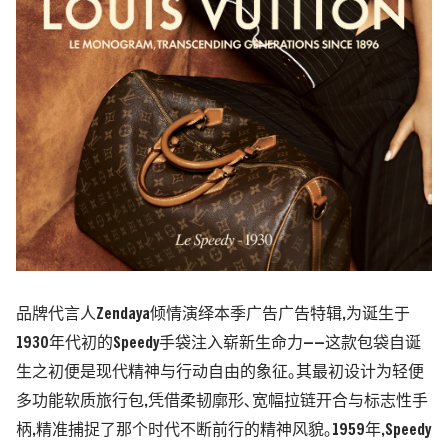
品牌代言人
Zendaya
倾情演绎本季广告广告特辑
,
为诞生于
1930
年代初的
Speedy
手袋注入崭新生命力——这款包袋自诞
生之初便是现代精神与行动自由的象征｡其最初设计为轻便
多功能软质旅行包
,
凭借柔韧廓形､宽幅拉链开合与标志性手
柄
,
精准捕捉了那个时代不断前行的精神风貌｡
1959
年
,Speedy