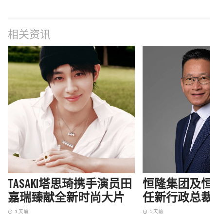
相关资讯
TASAKI塔思琦携手演员田
恒隆集团及恒
嘉瑞臻献全新时尚大片
任新行政总裁
1 天前
1 天前
access_time
access_time