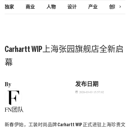
chevron_right
独家
商业
人物
设计
产业
创新研究
Carhartt WIP上海张园旗舰店全新启
幕
By
发布日期
2026-03-03 15:57:02
today
FN团队
新春伊始，工装时尚品牌
Carhartt WIP
正式进驻上海珍贵文