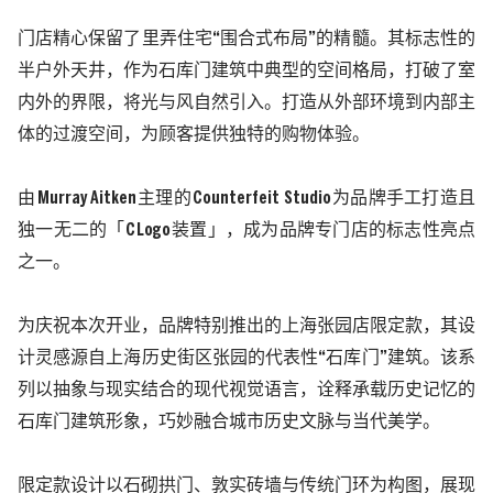
门店
精心保留了里弄住宅
“
围合式布局
”
的精髓。其标志性的
半户外天井，作为石库门建筑中典型的空间
格局
，打破了室
内外的界限，将光与风自然引入
。
打造从外部
环境到内部主
体的过渡空间，为顾客提供独特的购物体验。
由
Murray Aitken
主理的
Counterfeit Studio
为品牌手工打造且
独一无二的
「
C
Logo
装置」
，
成为品牌专门店的标志性亮点
之一
。
为庆祝
本次开业，品牌特别推出的上海张园店限定款，其设
计灵感源自上海历史
街
区张园的代表性
“石库门”
建筑
。该系
列以抽象与现实结合的现代视觉语言，诠释承载历史记忆的
石库门建筑形象，巧妙融合城市历史文脉与当代美学。
限定款设计以石砌拱门、敦实砖墙与传统门环为构图，展现