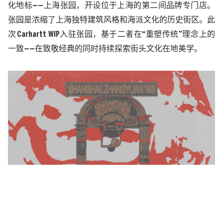
化地标
——
上海张园，
开设位于上海的第二间品牌专门店。
张园
是浓缩了上海独特建筑风格和海派文化的
历史街区。
此
次
Carhartt WIP入驻张园，
基于
二者在
“重塑传统”理念上的
一致——
在致敬
经典
的同时
持续
探索街
头文化在地美学
。