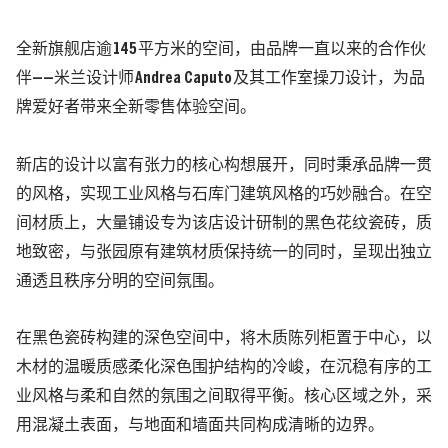
全新
旗舰
店逾
145
平方米的空间，由品牌一直以来的合作伙
伴
——
米兰设计师
Andrea Caputo
及其工作室操刀设计，为品
牌爱好者带来全新零售体验空间。
新店的设计以富有张力的核心构想展开，同时秉承品牌一贯
的风格，实现工业风格与石库门建筑风格的巧妙融合。在空
间材质上，
大量
铺设专为该店
设计研制
的黑色
花纹
瓷砖，质
地致密，与张园原有
建筑材质
保持统一的同时，呈现出独立
通透且秩序分明的空间氛围。
在黑色瓷砖构建的深色空间中，将木质陈列柜置于中心，
以
木材
的温暖质感柔化
深
色围护结构的冷峻，在沉稳有序的工
业风格与柔和自然的氛围之间取得平衡。核心区域
之外，采
用混凝土表面，与地面和墙面共同构成清晰的边界。