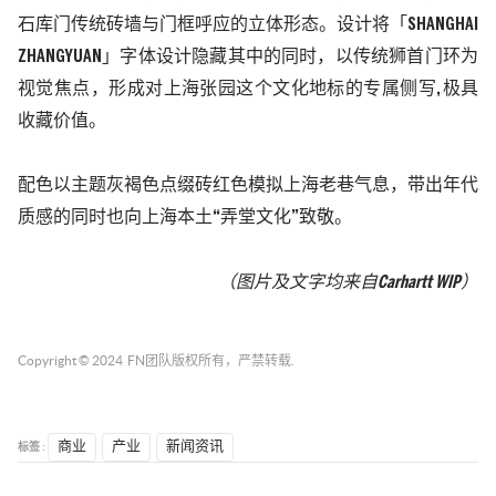
石库门传统砖墙与门框
呼应的立体形态。设计将
「
SHANGHAI
ZHANGYUAN
」
字体设计隐藏其中的
同时，以传统狮首门环为
视觉焦点，形成对上海张园这个文化地标的专属侧写
,
极具
收藏价值。
配色以主题灰褐色点缀砖红色模拟上海老巷气息，带出年代
质感的同时也向上海本土
“弄堂文化”致敬。
（图片及文字均来自
Carhartt WIP
）
Copyright © 2024
FN团队
版权所有，严禁转载.
标签 :
商业
产业
新闻资讯