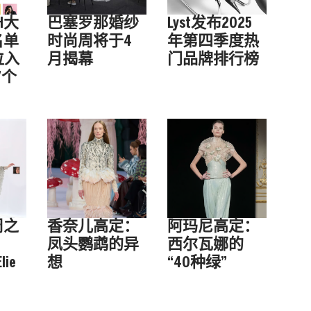
MH大
巴塞罗那婚纱
Lyst发布2025
名单
时尚周将于4
年第四季度热
位入
月揭幕
门品牌排行榜
7个
周之
香奈儿高定：
阿玛尼高定：
凤头鹦鹉的异
西尔瓦娜的
lie
想
“40种绿”