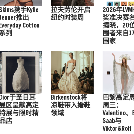
Skims携手Kylie
拉夫劳伦开启
2026年LV
Jenner推出
纽约时装周
奖准决赛
Everyday Cotton
揭晓，20
系列
围者来自1
国家
Dior于圣日耳
Birkenstock将
巴黎高定
曼区呈献高定
凉鞋带入婚鞋
周三：
特展与限时精
领域
Valentino、E
品店
Saab与
Viktor&Rolf