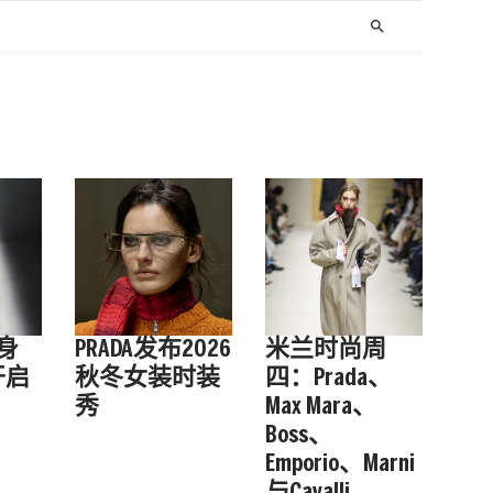
search
紧身
PRADA发布2026
米兰时尚周
开启
秋冬女装时装
四：Prada、
秀
Max Mara、
Boss、
Emporio、Marni
与Cavalli