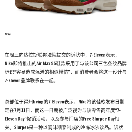
Nike
在周三向达拉斯联邦法院提交的诉状中，
7-Eleven
表示，
Nike
即将推出的
Air Max 95
鞋款采用了与该公司三色条纹品牌
标识
“
容易造成混淆的相似模仿
”
，而消费者会将这一设计与
7-Eleven
品牌联系在一起。
总部位于得州
Irving
的
7-Eleven
表示，
Nike
将该鞋款发布日期
定在
7
月
11
日，而这一日期被广泛视为与该零售商年度
“7-
Eleven Day”
促销活动，以及参与门店的
Free Slurpee Day
相
关。
Slurpee
是一种以调味糖浆制成的冷冻冰沙饮品。
诉状