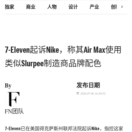
chevron_right
独家
商业
人物
设计
产业
创新研究
7-Eleven起诉Nike，称其Air Max使用
类似Slurpee制造商品牌配色
By
发布日期
2026-07-06 16:50:52
today
FN团队
7-Eleven
已在美国得克萨斯州联邦法院起诉
Nike
，指控这家