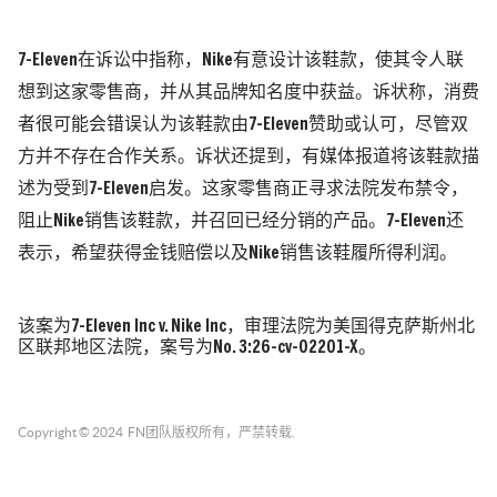
7-Eleven
在诉讼中指称，
Nike
有意设计该鞋款，使其令人联
想到这家零售商，并从其品牌知名度中获益。诉状称，消费
者很可能会错误认为该鞋款由
7-Eleven
赞助或认可，尽管双
方并不存在合作关系。
诉状还提到，有媒体报道将该鞋款描
述为受到
7-Eleven
启发。
这家零售商正寻求法院发布禁令，
阻止
Nike
销售该鞋款，并召回已经分销的产品。
7-Eleven
还
表示，希望获得金钱赔偿以及
Nike
销售该鞋履所得利润。
该案为
7-Eleven Inc v. Nike Inc
，审理法院为美国得克萨斯州北
区联邦地区法院，案号为
No. 3:26-cv-02201-X
。
Copyright © 2024
FN团队
版权所有，严禁转载.