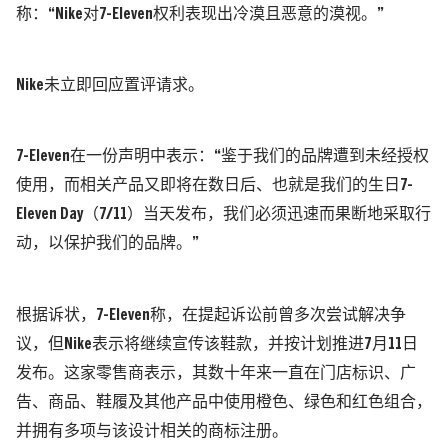
称：
“Nike
对
7-Eleven
权利表现出冷漠且恶意的漠视。
”
Nike
未立即回应置评请求。
7-Eleven
在一份声明中表示：
“
鉴
于我们的品牌遭到未经授权
使用，而相关产品又即将在数日后、也就是我们的生日
7-
Eleven Day
（
7/11
）当天发布，我们必须迅速而果断地采取行
动，以保护我们的品牌。
”
根据诉状，
7-Eleven
称，在提起诉讼前曾多次尝试解决争
议，但
Nike
表示将继续宣传该鞋款，并按计划推进
7
月
11
日
发布。
这家零售商表示，其数十年来一直在门店标识、广
告、商品、鞋履及其他产品中使用橙色、绿色和红色组合，
并拥有多项与该设计相关的商标注册。