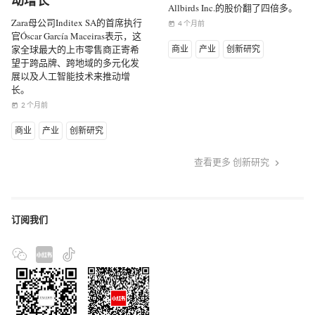
动增长
Allbirds Inc.的股价翻了四倍多。
Zara母公司Inditex SA的首席执行
4 个月前
today
官Óscar García Maceiras表示，这
家全球最大的上市零售商正寄希
商业
产业
创新研究
望于跨品牌、跨地域的多元化发
展以及人工智能技术来推动增
长。
2 个月前
today
商业
产业
创新研究
查看更多 创新研究
keyboard_arrow_right
订阅我们