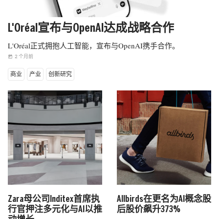
L'Oréal宣布与OpenAI达成战略合作
L'Oréal正式拥抱人工智能，宣布与OpenAI携手合作。
2 个月前
today
商业
产业
创新研究
Zara母公司Inditex首席执
Allbirds在更名为AI概念股
行官押注多元化与AI以推
后股价飙升373%