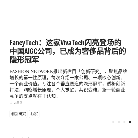
FancyTech：这家VivaTech闪亮登场的
中国AIGC公司，已成为奢侈品背后的
隐形冠军
FASHION NETWORK推出新栏目「创新研究」，聚焦品牌
增长的第一性原理，每次介绍一家公司、一项核心创新、
一个商业价值。专注各个垂直赛道的隐形冠军，透析创新
打法、洞察增长原理，个人觉醒，共识变难。新一轮商业
竞争的支点就在于认知。
2 年前
access_time
创新研究
独家
fiber_manual_record
fiber_manual_record
fiber_manual_record
fiber_manual_record