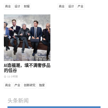
商业
设计
财报
商业
设计
产业
AI造福潮，填不满奢侈品
的低谷
11 小时前
access_time
商业
产业
创新研究
独家
头条新闻