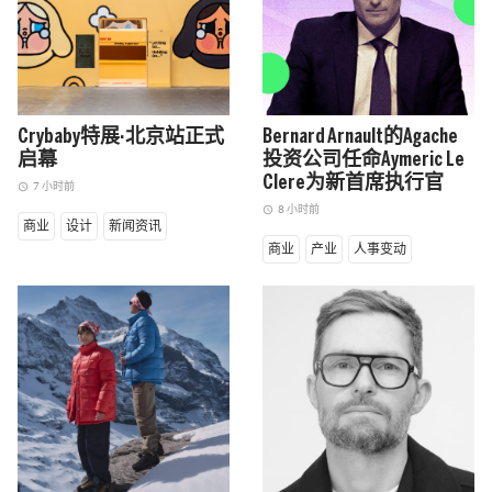
Crybaby特展·北京站正式
Bernard Arnault的Agache
启幕
投资公司任命Aymeric Le
Clere为新首席执行官
7 小时前
access_time
8 小时前
access_time
商业
设计
新闻资讯
商业
产业
人事变动