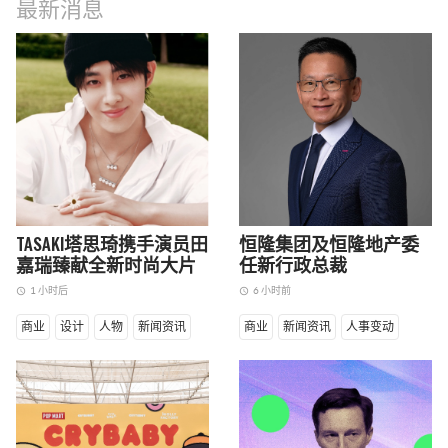
最新消息
TASAKI塔思琦携手演员田
恒隆集团及恒隆地产委
嘉瑞臻献全新时尚大片
任新行政总裁
1 小时后
6 小时前
access_time
access_time
商业
设计
人物
新闻资讯
商业
新闻资讯
人事变动