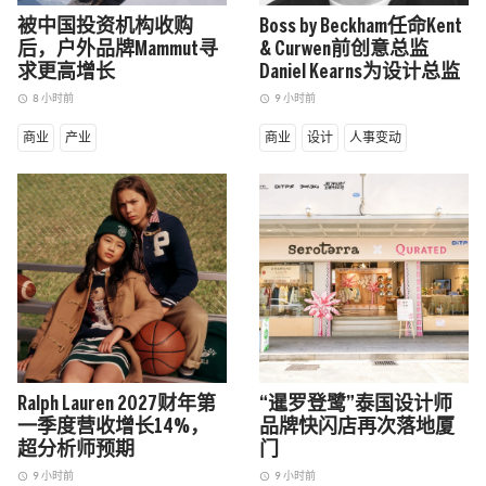
被中国投资机构收购
Boss by Beckham任命Kent
后，户外品牌Mammut寻
& Curwen前创意总监
求更高增长
Daniel Kearns为设计总监
8 小时前
9 小时前
access_time
access_time
商业
产业
商业
设计
人事变动
Ralph Lauren 2027财年第
“暹罗登鹭”泰国设计师
一季度营收增长14%，
品牌快闪店再次落地厦
超分析师预期
门
9 小时前
9 小时前
access_time
access_time