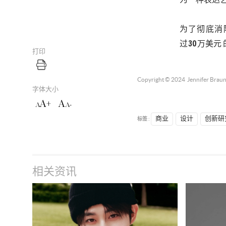
为一种表达
为了彻底消
过
30
万美元
打印
Copyright © 2024
Jennifer Brau
字体大小
A+
A
A
A-
标签 :
商业
设计
创新研
相关资讯