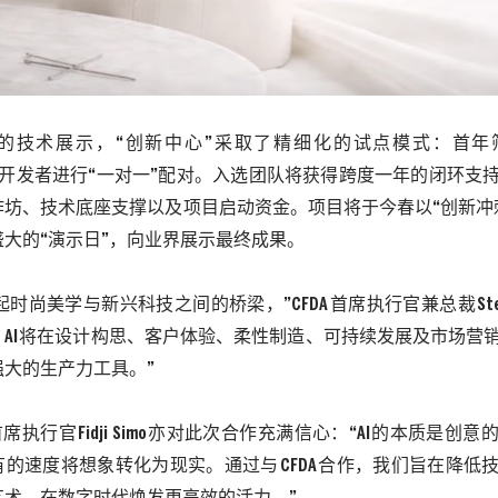
的技术展示，
“创新中心”采取了精细化的试点模式：首年
开发者进行“一对一”配对。入选团队将获得跨度一年的闭环支
作坊、技术底座支撑以及项目启动资金。项目将于今春以“创新冲
大的“演示日”，向业界展示最终成果。
起时尚美学与新兴科技之间的桥梁，”
CFDA
首席执行官兼总裁
St
，
AI
将在设计构思、客户体验、柔性制造、可持续发展及市场营
强大的生产力工具。”
首席执行官
Fidji Simo
亦对此次合作充满信心：“
AI
的本质是创意
有的速度将想象转化为现实。通过与
CFDA
合作，我们旨在降低