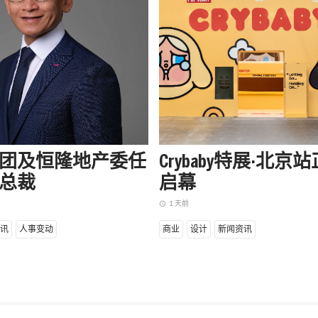
团及恒隆地产委任
Crybaby特展·北京
总裁
启幕
1 天前
access_time
讯
人事变动
商业
设计
新闻资讯