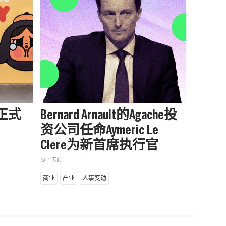
站正式
Bernard Arnault的Agache投
被中
资公司任命Aymeric Le
户外品
Clere为新首席执行官
增长
1 天前
1 天前
access_time
access_time
商业
产业
人事变动
商业
产