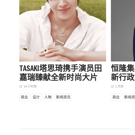
TASAKI塔思琦携手演员田
恒隆集
嘉瑞臻献全新时尚大片
新行政
16 小时前
1 天前
access_time
access_time
商业
设计
人物
新闻资讯
商业
新闻资