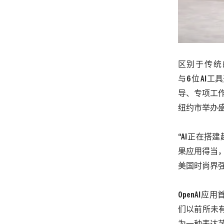
区别于传统
与
6
位
AI
工具
导、专项工
纽约市举办盛
“
AI
正在搭建
果应用得当
美国时尚界
OpenAI
应用
们以前所未