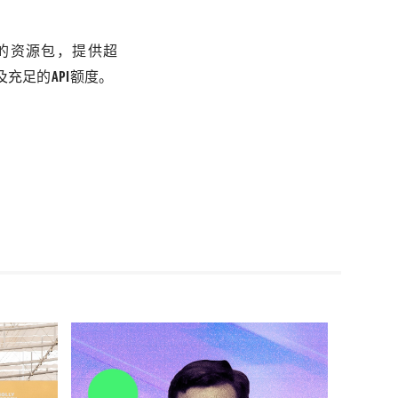
的资源包
，
提供超
及充足的
API
额度。