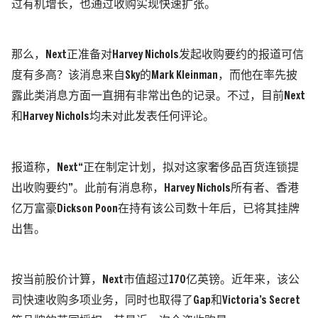
过有机增长，也通过收购实现快速扩张。
那么，
Next
正准备对
Harvey Nichols
发起收购要约的报道可信
度有多高？该消息来自
Sky
的
Mark Kleinman
，而他在率先披
露此类消息方面一直拥有非常出色的记录。不过，目前
Next
和
Harvey Nichols
均未对此发表任何评论。
报道称，
Next“
正在制定计划，拟对这家奢侈品百货连锁提
出收购要约
”
。此前有消息称，
Harvey Nichols
所有者、香港
亿万富豪
Dickson Poon
在持有该公司数十年后，已将其挂牌
出售。
按当前股价计算，
Next
市值超过
170
亿英镑。近年来，该公
司快速收购多项业务，同时也取得了
Gap
和
Victoria’s Secret