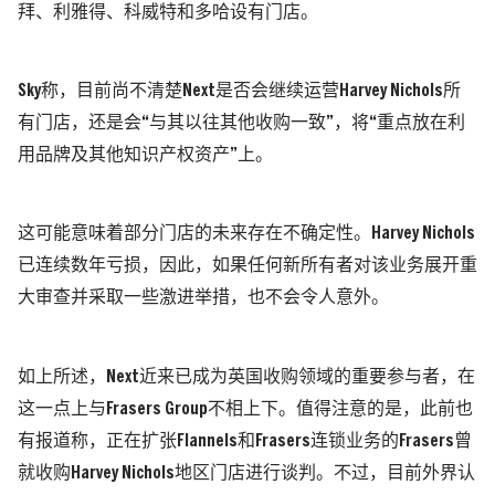
拜、利雅得、科威特和多哈设有门店。
Sky
称，目前尚不清楚
Next
是否会继续运营
Harvey Nichols
所
有门店，还是会
“
与其以往其他收购一致
”
，将
“
重点放在利
用品牌及其他知识产权资产
”
上。
这可能意味着部分门店的未来存在不确定性。
Harvey Nichols
已连续数年亏损，因此，如果任何新所有者对该业务展开重
大审查并采取一些激进举措，也不会令人意外。
如上所述，
Next
近来已成为英国收购领域的重要参与者，在
这一点上与
Frasers Group
不相上下。值得注意的是，此前也
有报道称，正在扩张
Flannels
和
Frasers
连锁业务的
Frasers
曾
就收购
Harvey Nichols
地区门店进行谈判。不过，目前外界认