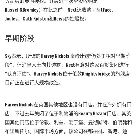
等品牌的英国授权。其最近一次全资收购是
Russell&Bromley
；在此之前，
Next
还收购了
FatFace
、
Joules
、
Cath Kidston
和
Reiss
的控股权。
早期阶
段
Sky
表示，所谓的
Harvey Nichols
收购计划
“
仍处于相对早期阶
段
”
，但消息人士向其透露，
Next
有意对这家百货集团进行
“
认真评估
”
。
Harvey Nichols
位于伦敦
Knightsbridge
的旗舰店
目前正在进行大规模改造。
Harvey Nichols
在英国其他地区也设有门店，并在海外拥有门
店，不过去年关闭了位于利物浦的
Beauty Bazaar
门店。其英
国其他门店位于伦敦、利兹、爱丁堡、曼彻斯特、伯明翰和
布里斯托尔。国际市场方面，该公司在都柏林、香港、迪