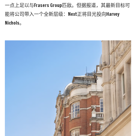
一点上足以与
Frasers Group
匹
敌
。但据报道，其最新目标可
能将公司带入一个全新层级：
Next
正将目光投向
Harvey
Nichols
。