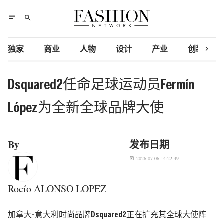
notes
search
chevron_right
独家
商业
人物
设计
产业
创新研究
Dsquared2任命足球运动员Fermín
López为全新全球品牌大使
By
发布日期
2026-07-06 14:22:49
today
Rocío ALONSO LOPEZ
加拿大-意大利时尚品牌Dsquared2正在扩充其全球大使阵