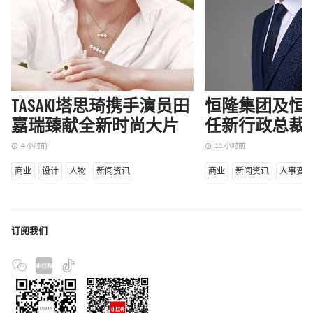
TASAKI塔思琦携手演员田
恒隆集团及恒
嘉瑞臻献全新时尚大片
任新行政总裁
4 小时前
11 小时前
access_time
access_time
商业
设计
人物
新闻资讯
商业
新闻资讯
人事变
订阅我们