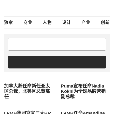
notes
search
独家
商业
人物
设计
产业
创新
类别
搜索
加拿大鹅任命新任亚太
Puma宣布任命Nadia
区总裁，北美区总裁离
Kokni为全球品牌营销
任
副总裁
LVMH集团官宣三大HR
LVMH任命Amandine