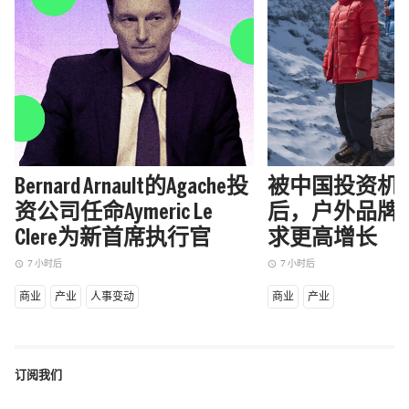
Bernard Arnault的Agache投
被中国投资机
资公司任命Aymeric Le
后，户外品牌Ma
Clere为新首席执行官
求更高增长
7 小时后
7 小时后
access_time
access_time
商业
产业
人事变动
商业
产业
订阅我们