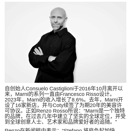
自创始人
Consuelo Castiglioni
于
2016
年
10
月离开以
来，
Marni
的系列一直由
Francesco Risso
设计。
2023
年，
Marni
的收入增长了
8.6%
。去年，
Marni
开
设了
16
家新店，并与
Coty
续签了为期
20
年的美容许
可协议。正如
Renzo Rosso
所说：“
Marni
是一个独特
的品牌，在过去几年中建立了坚实的全球定位，并受
到全球创意人士、艺术家和品牌爱好者的追随。”
Renzo
在新闻稿中表示：“
Stefano
将肩负起加快