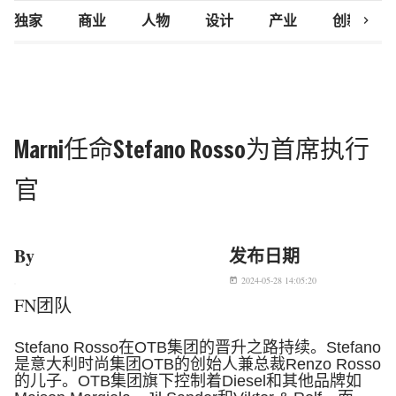
chevron_right
独家
商业
人物
设计
产业
创新研究
Marni任命Stefano Rosso为首席执行
官
By
发布日期
2024-05-28 14:05:20
today
FN团队
Stefano Rosso
在
OTB
集团的晋升之路持续。
Stefano
是意大利时尚集团
OTB
的创始人兼总裁
Renzo Rosso
的儿子。
OTB
集团旗下控制着
Diesel
和其他品牌如