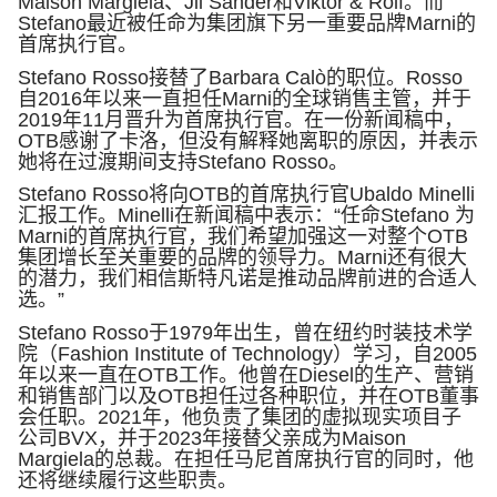
Maison Margiela
、
Jil Sander
和
Viktor & Rolf
。而
Stefano
最近被任命为集团旗下另一重要品牌
Marni
的
首席执行官。
Stefano Rosso
接替了
Barbara Cal
ò的职位。
Rosso
自
2016
年以来一直担任
Marni
的全球销售主管，并于
2019
年
11
月晋升为首席执行官。在一份新闻稿中，
OTB
感谢了卡洛，但没有解释她离职的原因，并表示
她将在过渡期间支持
Stefano Rosso
。
Stefano Rosso
将向
OTB
的首席执行官
Ubaldo Minelli
汇报工作。
Minelli
在新闻稿中表示：“任命
Stefano
为
Marni
的首席执行官，我们希望加强这一对整个
OTB
集团增长至关重要的品牌的领导力。
Marni
还有很大
的潜力，我们相信斯特凡诺是推动品牌前进的合适人
选。”
Stefano Rosso
于
1979
年出生，曾在纽约时装技术学
院（
Fashion Institute of Technology
）学习，自
2005
年以来一直在
OTB
工作。他曾在
Diesel
的生产、营销
和销售部门以及
OTB
担任过各种职位，并在
OTB
董事
会任职。
2021
年，他负责了集团的虚拟现实项目子
公司
BVX
，并于
2023
年接替父亲成为
Maison
Margiela
的总裁。在担任马尼首席执行官的同时，他
还将继续履行这些职责。