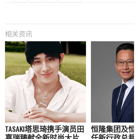
相关资讯
TASAKI塔思琦携手演员田
恒隆集团及恒
嘉瑞臻献全新时尚大片
任新行政总裁