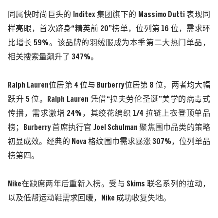
同属快时尚巨头的
Inditex
集团旗下的
Massimo Dutti
表现同
样亮眼，首次跻身“精英前
20
”榜单，位列第
16
位，需求环
比增长
59%
。该品牌的羽绒服成为本季第二大热门单品，
相关搜索量飙升了
347%
。
Ralph Lauren
位居
第
4
位与
Burberry
位居
第
8
位
，
两者均大幅
跃升
5
位。
Ralph Lauren
凭借“拉夫劳伦圣诞”美学的病毒式
传播，需求激增
24%
，其绞花编织
1/4
拉链上衣登顶单品
榜
；
Burberry
首席执行官
Joel Schulman
聚焦围巾品类的策略
初显成效。经典的
Nova
格纹围巾需求暴涨
307%
，位列单品
榜第四。
Nike
在缺席两年后重新入榜。受与
Skims
联名系列的拉动，
以及低帮运动鞋需求回暖，
Nike
成功收复失地。