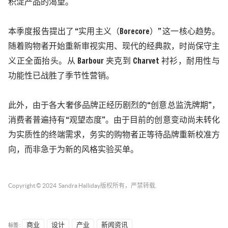
积淀产品的渴望。
本季度报告提出了
“
实用主义
（
Borecore
）” 这一核心趋势。
随着购物者开始重新审视实用、现代的经典款，时尚保守主
义正全面抬头。从
Barbour
夹克到
Charvet
衬衫，耐用性与
功能性已战胜了季节性营销。
此外，由于各大奢侈品牌正经历剧烈的
“创意总监洗牌期”，
消费者普遍持有“观望态度”。由于目前的创意变动尚未转化
为实质性的终端需求，务实的购物者正等待品牌重新校准方
向，而非急于为新的风格实验买单。
Copyright © 2024
Sandra Halliday
版权所有，严禁转载.
标签 :
商业
设计
产业
新闻资讯