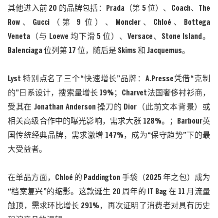
其他进入前
20
的品牌包括：
Prada
（第
5
位）、
Coach
、
The
Row
、
Gucci
（第
9
位）、
Moncler
、
Chloé
、
Bottega
Veneta
（与
Loewe
均下滑
5
位）、
Versace
、
Stone Island
。
Balenciaga
位列第
17
位，随后是
Skims
和
Jacquemus
。
Lyst
特别点名了三个“快速增长”品牌：
A.Presse
凭借“克制
的”日系设计，搜索量增长
19%
；
Charvet
法国奢侈衬衫商，
受其在
Jonathan Anderson
操刀的
Dior
（此前文本背景）或
相关高级合作中的曝光影响，需求大涨
128%
。
；
Barbour
英
国传统经典品牌，需求激增
147%
，成为“保守趋势”下的最
大受益者。
在单品方面，
Chloé
的
Paddington
手袋（
2025
年之包）成为
“档案复兴”的缩影。这款诞生
20
周年的
IT Bag
在
11
月流量
触顶，需求环比增长
291%
，再次证明了消费者对具有历史