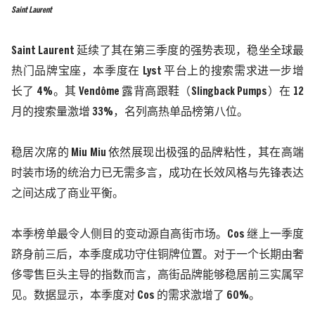
Saint Laurent
Saint Laurent
延续了其在第三季度的强势表现，稳坐全球最
热门品牌宝座，本季度在
Lyst
平台上的搜索需求进一步增
长了
4%
。其
Vendôme
露背高跟鞋（
Slingback Pumps
）在
12
月的搜索量激增
33%
，名列高热单品榜第八位。
稳居次席的
Miu Miu
依然展现出极强的品牌粘性
，
其在高端
时装市场的统治力已无需多言，成功在长效风格与先锋表达
之间达成了商业平衡。
本季榜单最令人侧目的变动源自高街市场。
Cos
继上一季度
跻身前三后，本季度成功守住铜牌位置。对于一个长期由奢
侈零售巨头主导的指数而言，高街品牌能够稳居前三实属罕
见。数据显示，本季度对
Cos
的需求激增了
60%
。