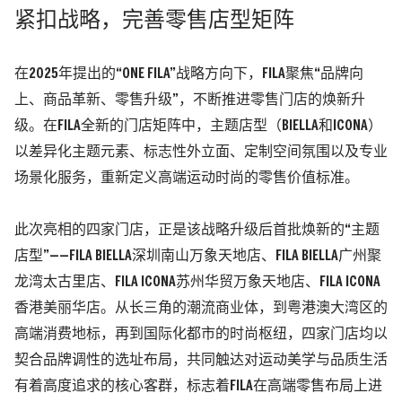
紧扣战略，完善零售店型矩阵
在
2025
年提出的“
ONE FILA
”战略方向下，
FILA
聚焦“品牌向
上、商品革新、零售升级”，不断推进零售门店的焕新升
级。在
FILA
全新的门店矩阵中，
主题店型（
BIELLA
和
ICONA
）
以差异化主题元素、标志性外立面、定制空间氛围以及专业
场景化服务，重新定义高端运动时尚的零售价值标准。
此次亮相的四家门店，正是该战略升级后首批焕新的“主题
店型”——
FILA BIELLA
深圳南山万象天地店、
FILA BIELLA
广州聚
龙湾太古里店、
FILA ICONA
苏州华贸万象天地店、
FILA ICONA
香港美丽华店。从长三角的潮流商业体，到粤港澳大湾区的
高端消费地标，再到国际化都市的时尚枢纽，四家门店均以
契合品牌调性的选址布局，共同触达对运动美学与品质生活
有着高度追求的核心客群，标志着
FILA
在高端零售布局上进