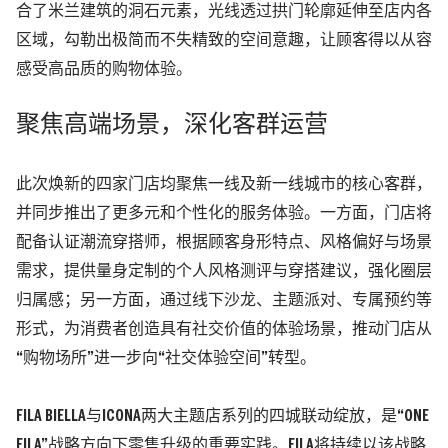
合了米兰建筑的洞石元素，光线透过拱门轮廓延伸至店内各
区域，勾勒出极简而不失精致的空间意趣，让顾客得以从容
感受高品质的购物体验。
聚焦高端场景，深化客群运营
此次焕新的四家门店均聚焦一线及新一线城市的核心客群，
并同步推出了更多元和个性化的服务体验。一方面，门店将
配备认证潮流穿搭师，根据顾客身形特点、风格偏好与场景
需求，提供量身定制的个人风格测评与穿搭建议，强化圈层
归属感；另一方面，通过线下沙龙、主题派对、专属预约等
形式，为消费者创造具有社交价值的体验场景，推动门店从
“购物场所”进一步向“社交体验空间”转型。
FILA BIELLA
与
ICONA
两大主题店系列的四城联动绽放，是“
ONE
FILA
”战略方向下零售升级的重要实践。
FILA
将持续以该战略