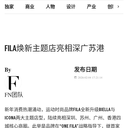
chevron_right
独家
商业
人物
设计
产业
创新研究
FILA焕新主题店亮相深广苏港
By
发布日期
2026-02-04 17:21:14
today
FN团队
新年消费热潮涌动，运动时尚品牌
FILA
全新升级
BIELLA
与
ICONA
两大主题店型，陆续亮相深圳、苏州、广州、香港四
城核心商圈。此举是品牌在“
ONE FILA
”战略指导下，继首家