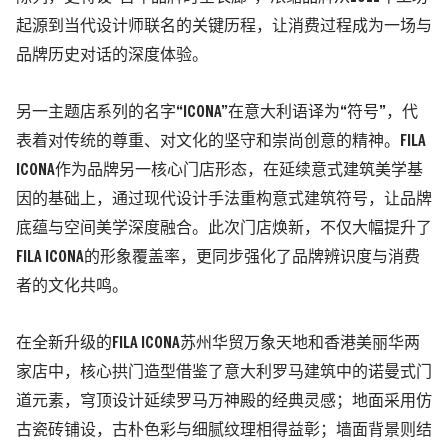
起源到当代设计师联名的关键历程，让消费过程成为一场与
品牌历史对话的深度体验。
另一主题店系列的名字“
ICONA
”在意大利语译为“符号”，代
表着对传统的尊重、对文化的坚守和崇尚创意的精神。
FILA
ICONA
作为品牌另一核心门店形态，在延续意式建筑美学基
因的基础上，通过现代设计手法重构意式建筑符号，让品牌
底蕴与空间美学深度融合。此次门店焕新，不仅大幅提升了
FILA ICONA
的形象覆盖率，更同步强化了品牌辨识度与消费
者的文化共鸣。
在全新升级的
FILA ICONA
苏州华贸万象天地和香港美丽华两
家店中，核心拱门造型借鉴了意大利罗马建筑中的诺曼式门
道元素，穹顶设计延续罗马万神殿的经典灵感；地面采用仿
古瓷砖铺设，古朴色彩与细腻纹理相得益彰；墙面背景则结