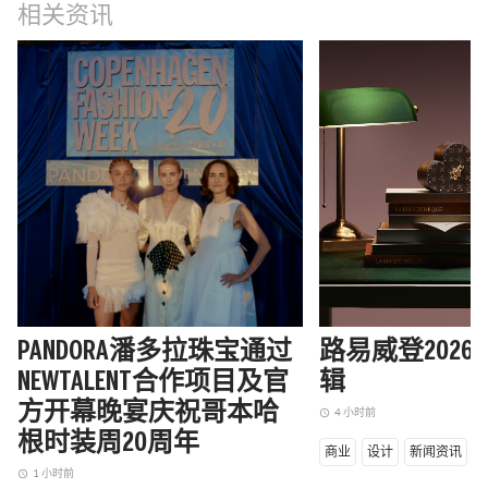
相关资讯
PANDORA潘多拉珠宝通过
路易威登202
NEWTALENT合作项目及官
辑
方开幕晚宴庆祝哥本哈
4 小时前
access_time
根时装周20周年
商业
设计
新闻资讯
1 小时前
access_time