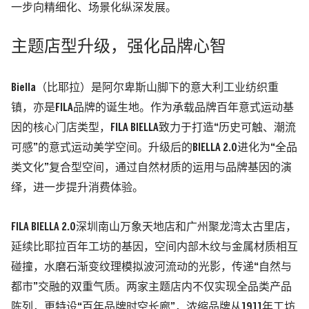
一步向精细化、场景化纵深发展。
主题店型升级，强化品牌心智
Biella
（比耶拉）是阿尔卑斯山脚下的意大利工业纺织重
镇，亦是
FILA
品牌的诞生地。作为承载品牌百年意式运动基
因的核心门店类型，
FILA BIELLA
致力于打造“历史可触、潮流
可感”的意式运动美学空间。升级后的
BIELLA 2.0
进化为“全品
类文化”复合型空间，通过自然材质的运用与品牌基因的演
绎，进一步提升消费体验。
FILA BIELLA 2.0
深圳南山万象天地店和广州聚龙湾太古里店，
延续比耶拉百年工坊的基因，空间内部木纹与金属材质相互
碰撞，水磨石渐变纹理模拟波河流动的光影，传递“自然与
都市”交融的双重气质。两家主题店内不仅实现全品类产品
陈列，更特设“百年品牌时空长廊”，浓缩品牌从
1911
年工坊