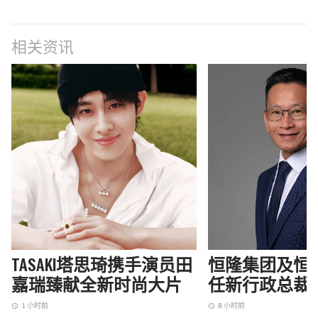
相关资讯
TASAKI塔思琦携手演员田
恒隆集团及恒
嘉瑞臻献全新时尚大片
任新行政总裁
1 小时前
8 小时前
access_time
access_time