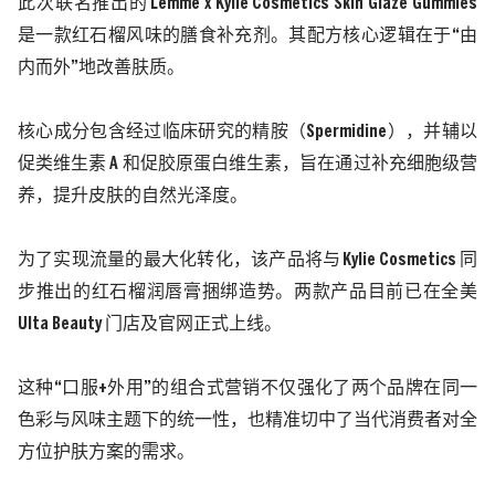
此次联名推出的
Lemme x Kylie Cosmetics Skin Glaze Gummies
是一款红石榴风味的膳食补充剂。其配方核心逻辑在于“由
内而外”地改善肤质。
核心成分包含经过临床研究的精胺（
Spermidine），并辅以
促类维生素 A 和促胶原蛋白维生素，旨在通过补充细胞级营
养，提升皮肤的自然光泽度。
为了实现流量的最大化转化，该产品将与
Kylie Cosmetics 同
步推出的红石榴润唇膏捆绑造势。两款产品目前已在全美
Ulta Beauty 门店及官网正式上线。
这种
“口服+外用”的组合式营销不仅强化了两个品牌在同一
色彩与风味主题下的统一性，也精准切中了当代消费者对全
方位护肤方案的需求。