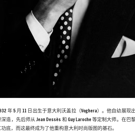
1932 年 5 月 11 日出生于意大利沃盖拉（Voghera）。他自幼
造，先后师从 Jean Dessès 和 Guy Laroche 等定制大师
工功底，而这最终成为了他重构意大利时尚版图的基石。