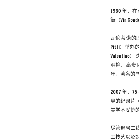
1960 年，
街（Via C
瓦伦蒂诺的
Pitti）
Valent
明艳、高贵
年，著名的 
2007 年，
导的纪录片《瓦
美学不妥协的追
尽管退居二
工技艺以及