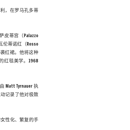
返意大利，在罗马孔多蒂
萨皮蒂宫（Palazzo
伦蒂诺红（Rosso
的一袭红裙。他将这种
红毯美学。1968
t Tyrnauer 执
上映，生动记录了他对极致
的女性化、繁复的手