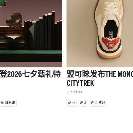
登2026七夕甄礼特
盟可睐发布THE MONC
CITYTREK
6 小时前
access_time
新闻资讯
商业
设计
新闻资讯