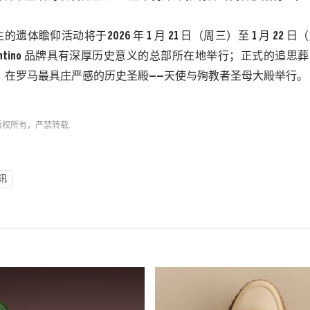
生的遗体瞻仰活动将于
2026 年 1 月 21 日（周三）至 1 月 22 日
 Valentino 品牌具有深厚历史意义的总部所在地举行；正式的追思葬礼将
五）在罗马最具庄严感的历史圣殿——天使与殉教者圣母大殿举行。
版权所有，严禁转载.
讯