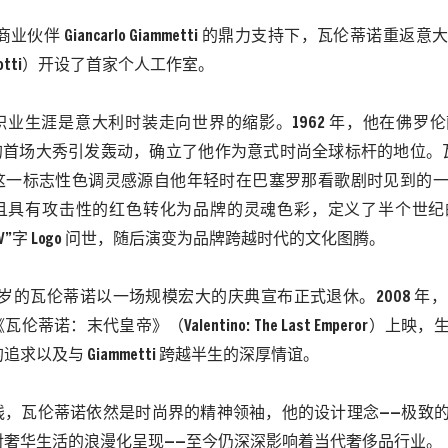
在商业伙伴 Giancarlo Giammetti 的鼎力支持下，瓦伦蒂诺重
ondotti）开设了首家个人工作室。
职业生涯是意大利时装走向世界的缩影。
1962 年，他在佛罗伦
举办的首场大秀引发轰动，确立了他作为意式时尚全球标杆的地位。瓦
ino） 这一标志性色调灵感源自他年轻时在巴塞罗那看歌剧时见到
且具有攻击性的红色转化为品牌的灵魂色彩，定义了半个世纪的
“V”字 Logo 问世，随后演变为品牌跨越时代的文化图腾。
75 岁的瓦伦蒂诺以一场规模宏大的庆典宣布正式退休。2008 年，由 Mat
伦蒂诺：末代皇帝》（Valentino: The Last Emperor）
求以及与 Giammetti 跨越半生的深厚情谊。
线，瓦伦蒂诺依然是时尚界的精神领袖，他的设计理念
——极致
对奢华生活的浪漫化呈现——至今仍深深影响着当代奢侈品行业。