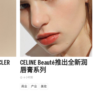
LER
CELINE Beauté推出全新润
阿迪达
唇膏系列
季起
赛队
6 小时前
access_time
8 小时前
access_time
商业
产业
美妆
商业
设