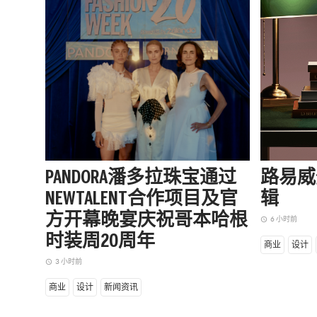
PANDORA潘多拉珠宝通过
路易威
NEWTALENT合作项目及官
辑
方开幕晚宴庆祝哥本哈根
6 小时前
access_time
时装周20周年
商业
设计
3 小时前
access_time
商业
设计
新闻资讯