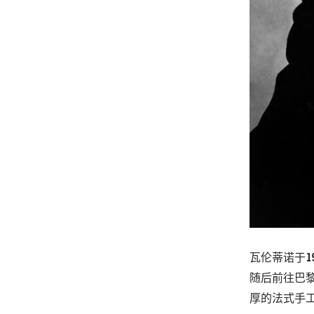
瓦伦蒂诺于
随后前往巴黎深
厚的法式手