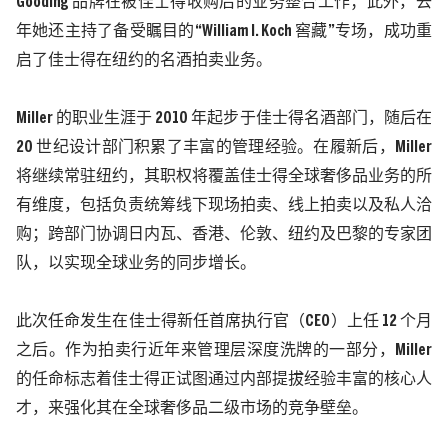
Gooding
品牌在被佳士得收购后的业务整合工作；此外，去
年她还主持了备受瞩目的
“William I. Koch
窖藏
”
专场，成功重
启了佳士得在纽约的名酒拍卖业务。
Miller
的职业生涯于
2010
年起步于佳士得名酒部门，随后在
20
世纪设计部门积累了丰富的管理经验。在履新后，
Miller
将继续常驻纽约，其职权将覆盖佳士得全球奢侈品业务的所
有维度
，包括
负责统筹线下现场拍卖、线上拍卖以及私人洽
购
；
跨部门协调日内瓦、香港、伦敦、纽约及巴黎的专家团
队，以实现全球业务的同步增长。
此次任命发生在佳士得新任首席执行官（
CEO
）上任
12
个月
之后。作为拍卖行近年来管理层深度洗牌的一部分，
Miller
的任命标志着佳士得正试图通过内部提拔经验丰富的核心人
才，来强化其在全球奢侈品二级市场的竞争壁垒。