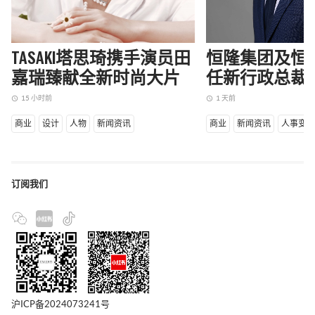
TASAKI塔思琦携手演员田
恒隆集团及恒
嘉瑞臻献全新时尚大片
任新行政总裁
15 小时前
1 天前
access_time
access_time
商业
设计
人物
新闻资讯
商业
新闻资讯
人事变
订阅我们
沪ICP备2024073241号