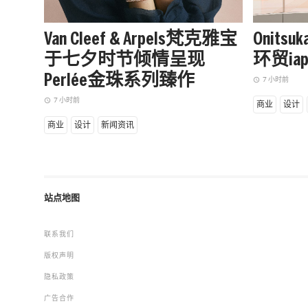
Van Cleef & Arpels梵克雅宝
Onits
于七夕时节倾情呈现
环贸i
Perlée金珠系列臻作
7 小时前
access_time
7 小时前
access_time
商业
设计
商业
设计
新闻资讯
站点地图
联系我们
版权声明
隐私政策
广告合作