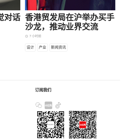
味觉对话
香港贸发局在沪举办买手
当所
沙龙，推动业界交流
却逆
7 小时前
8 小时前
access_time
access_time
设计
产业
新闻资讯
商业
产
订阅我们