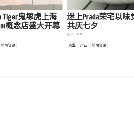
uka Tiger鬼塚虎上海
迷上Prada荣宅以
apm概念店盛大开幕
共庆七夕
7 小时前
access_time
新闻资讯
商业
产业
新闻资讯