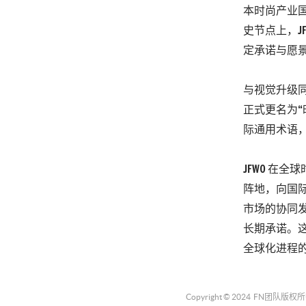
本时尚产业国
史节点上，J
定承诺与愿
与视觉升级同步
正式更名为“时装
际通用术语
JFWO 在
阵地，向国
市场的协同发
长期承诺。
全球化进程
Copyright © 2024
FN团队
版权所