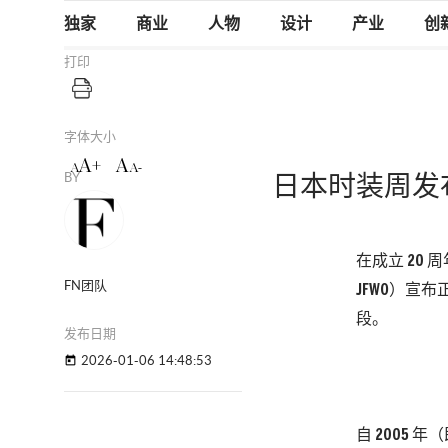
独家
商业
人物
设计
产业
创
打印
字体大小
A+
A
A
A-
BY
日本时装周发
在成立 20 周
FN团队
JFWO）宣
段。
发布日期
2026-01-06 14:48:53
today
自 2005