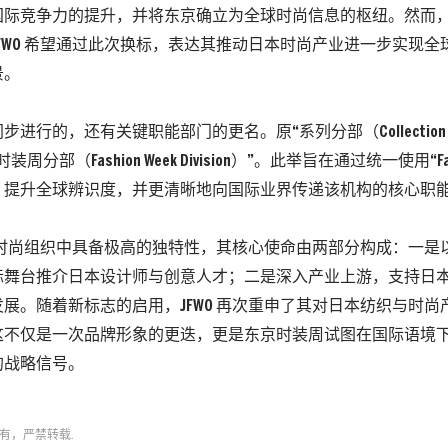
际竞争力的提升，并将东京确立为全球时尚信息的枢纽。然而，站
FWO 希望通过此次换标，表达其推动日本时尚产业进一步实现全
景。
进行的，还有关键职能部门的更名。原“系列分部（Collection Div
周分部（Fashion Week Division）”。此举旨在通过统一使用“Fas
，提升全球辨识度，并更清晰地向国际业界传递该机构的核心职
全球时尚组织中具备极高的独特性，其核心使命由两部分构成：一是
际舞台推介日本设计师与创意人才；二是深入产业上游，支持日
展。随着新标志的启用，JFWO 再次重申了其对日本纺织与时尚
这不仅是一次品牌形象的更迭，更是东京时装周试图在国际语境
的战略信号。
有，严禁转载.