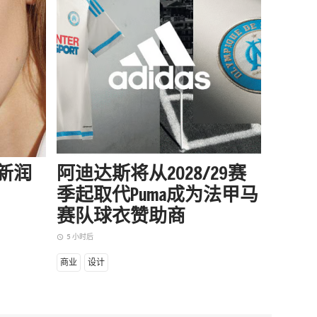
出全新润
阿迪达斯将从2028/29赛
据传A
季起取代Puma成为法甲马
作伙
赛队球衣赞助商
4 小时后
access_time
5 小时后
access_time
商业
设
商业
设计