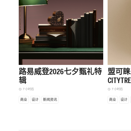
路易威登2026七夕甄礼特
盟可睐发
辑
CITYTR
7 小时后
7 小时后
access_time
access_time
商业
设计
新闻资讯
商业
设计