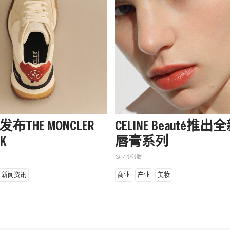
布THE MONCLER
CELINE Beauté推
EK
唇膏系列
7 小时后
access_time
新闻资讯
商业
产业
美妆