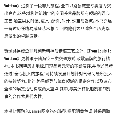
Vuitton》追溯了一段非凡旅程｡全书以路易威登专卖店为突
出亮点,这些堪称建筑瑰宝的空间荟萃品牌所有领域的匠心
工艺,涵盖男女时装､皮具､配饰､时计､珠宝与香氛｡本书亦逐
一备述历任路易威登艺术总监,回顾他们为品牌各个历史华
篇做出的卓越贡献｡
赞颂路易威登非凡创新精神与精湛工艺之外,《From Louis to
Vuitton》更着眼于陆海空三类交通方式,致敬品牌的旅行精
神｡本书回望历史地标,再现品牌元素的不断演绎,并重述品牌
通过“全心投入的旅程”可持续发展计划针对气候问题所投入
的持续努力｡此外,路易威登与体育领域的紧密合作以及遍布
全球的展览活动构成两大重点,其中,与美洲杯帆船赛和F1赛
事的合作尤具代表性｡
本书封面融入Damier图案箱包造型,搭配明黄色调,并采用骑