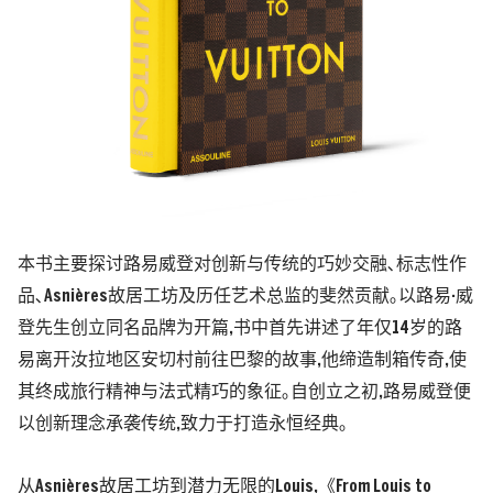
本书主要探讨路易威登对创新与传统的巧妙交融､标志性作
品､Asnières故居工坊及历任艺术总监的斐然贡献｡以路易·威
登先生创立同名品牌为开篇,书中首先讲述了年仅14岁的路
易离开汝拉地区安切村前往巴黎的故事,他缔造制箱传奇,使
其终成旅行精神与法式精巧的象征｡自创立之初,路易威登便
以创新理念承袭传统,致力于打造永恒经典｡
从Asnières故居工坊到潜力无限的Louis,《From Louis to