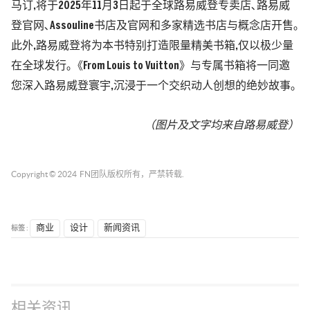
马订,将于2025年11月3日起于全球路易威登专卖店､路易威
登官网､Assouline书店及官网和多家精选书店与概念店开售｡
此外,路易威登将为本书特别打造限量精美书箱,仅以极少量
在全球发行｡《From Louis to Vuitton》与专属书箱将一同邀
您深入路易威登寰宇,沉浸于一个交织动人创想的绝妙故事｡
（图片及文字均来自路易威登）
Copyright © 2024
FN团队
版权所有，严禁转载.
标签 :
商业
设计
新闻资讯
相关资讯