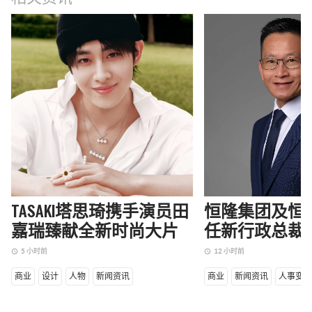
TASAKI塔思琦携手演员田
恒隆集团及恒
嘉瑞臻献全新时尚大片
任新行政总裁
5 小时前
12 小时前
access_time
access_time
商业
设计
人物
新闻资讯
商业
新闻资讯
人事变