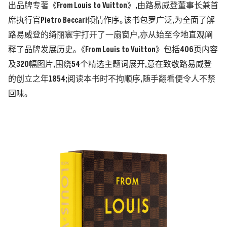
出品牌专著《From Louis to Vuitton》,由路易威登董事长兼首
席执行官Pietro Beccari倾情作序｡该书包罗广泛,为全面了解
路易威登的绮丽寰宇打开了一扇窗户,亦从始至今地直观阐
释了品牌发展历史｡《From Louis to Vuitton》包括406页内容
及320幅图片,围绕54个精选主题词展开,意在致敬路易威登
的创立之年1854;阅读本书时不拘顺序,随手翻看便令人不禁
回味｡