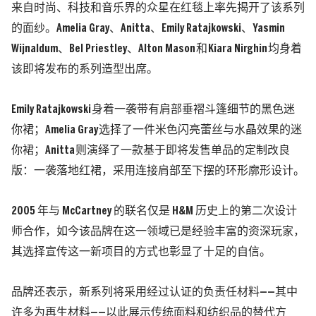
来自时尚、科技和音乐界的众星在红毯上率先揭开了该系列
的面纱。
Amelia Gray
、
Anitta
、
Emily Ratajkowski
、
Yasmin
Wijnaldum
、
Bel Priestley
、
Alton Mason
和
Kiara Nirghin
均身着
该即将发布的系列造型出席。
Emily Ratajkowski
身着一袭带有肩部垂褶斗篷细节的黑色迷
你裙；
Amelia Gray
选择了一件米色闪亮蕾丝与水晶效果的迷
你裙；
Anitta
则演绎了一款基于即将发售单品的定制改良
版：一袭落地红裙，采用连接肩部至下摆的环形廓形设计。
2005 年与 McCartney 的联名仅是 H&M 历史上的第二次设计
师合作，如今该品牌在这一领域已是经验丰富的资深玩家，
其选择宣传这一新项目的方式也彰显了十足的自信。
品牌还表示，新系列将采用经过认证的负责任材料——其中
许多为再生材料——以此展示传统面料和纺织品的替代方