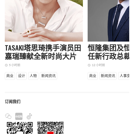
TASAKI塔思琦携手演员田
恒隆集团及恒
嘉瑞臻献全新时尚大片
任新行政总裁
5 小时前
12 小时前
access_time
access_time
商业
设计
人物
新闻资讯
商业
新闻资讯
人事变
订阅我们