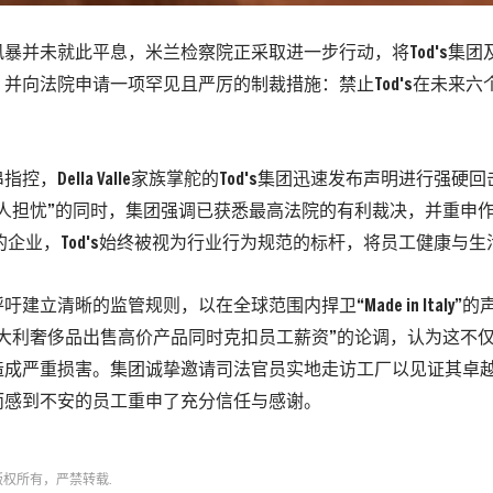
暴并未就此平息，米兰检察院正采取进一步行动，将Tod's集团
并向法院申请一项罕见且严厉的制裁措施：禁止Tod's在未来六
。
控，Della Valle家族掌舵的Tod's集团迅速发布声明进行强
令人担忧”的同时，集团强调已获悉最高法院的有利裁决，并重申
工的企业，Tod's始终被视为行业行为规范的标杆，将员工健康与
建立清晰的监管规则，以在全球范围内捍卫“Made in Italy”的声
意大利奢侈品出售高价产品同时克扣员工薪资”的论调，认为这不
造成严重损害。集团诚挚邀请司法官员实地走访工厂以见证其卓
而感到不安的员工重申了充分信任与感谢。
版权所有，严禁转载.