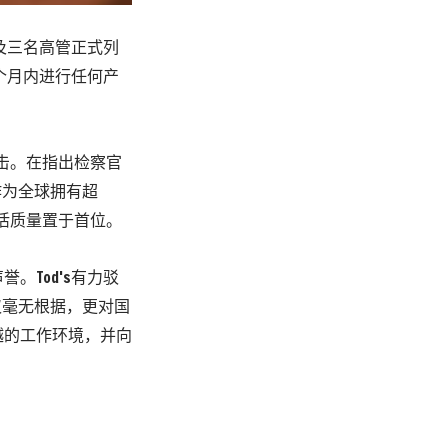
及三名高管正式列
个月内进行任何产
硬回击。在指出检察官
作为全球拥有超
生活质量置于首位。
誉。Tod's有力驳
仅毫无根据，更对国
越的工作环境，并向