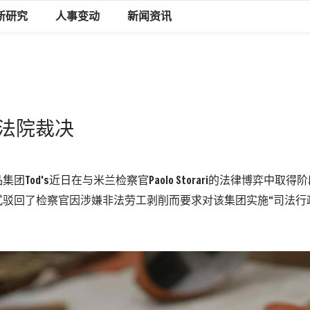
新研究
人事变动
新闻资讯
最高法院裁决
团Tod's近日在与米兰检察官Paolo Storari的法律博弈中取
式驳回了检察官因涉嫌非法劳工剥削而要求对该集团实施“司法行