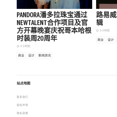
PANDORA潘多拉珠宝通过
路易威
NEWTALENT合作项目及官
辑
方开幕晚宴庆祝哥本哈根
3 小时后
access_time
时装周20周年
商业
设计
5 小时后
access_time
商业
设计
新闻资讯
站点地图
联系我们
版权声明
隐私政策