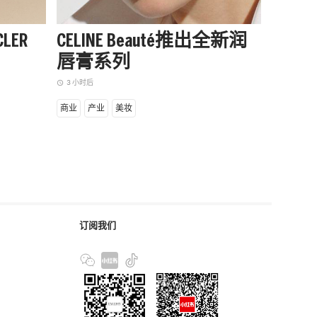
LER
CELINE Beauté推出全新润
阿迪达
唇膏系列
季起
赛队
3 小时后
access_time
41 分钟后
access_time
商业
产业
美妆
商业
设
订阅我们