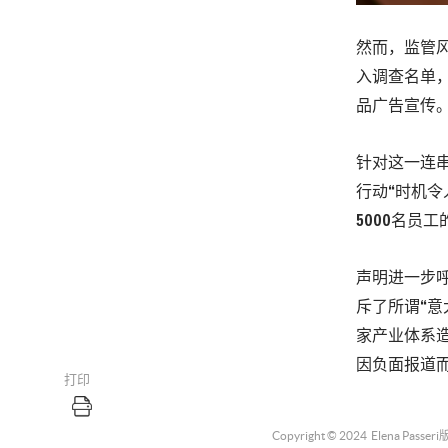
然而，监管风
入调查名单，
品广告宣传
针对这一连串指
行动“时机
5000名员
声明进一步呼吁
斥了所谓“
家产业体系
因负面报道
打印
Copyright © 2024
Elena Passeri