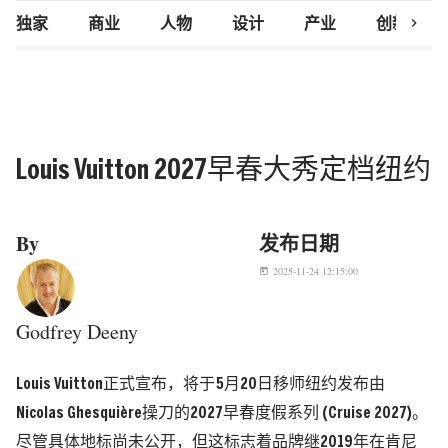
chevron_right
独家
商业
人物
设计
产业
创新研究
Louis Vuitton 2027早春大秀定档纽约
By
发布日期
2025-11-24 12:15:00
today
Godfrey Deeny
Louis Vuitton正式宣布，将于
5月20日
移师
纽约
发布由
Nicolas Ghesquière操刀的
2027早春度假系列 (Cruise 2027)
。
尽管具体地标尚未公开，但这标志着品牌继2019年在肯尼