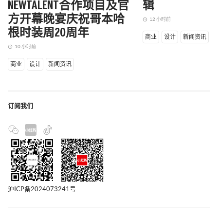
NEWTALENT合作项目及官
辑
方开幕晚宴庆祝哥本哈
12 小时前
access_time
根时装周20周年
商业
设计
新闻资讯
10 小时前
access_time
商业
设计
新闻资讯
订阅我们
沪ICP备2024073241号