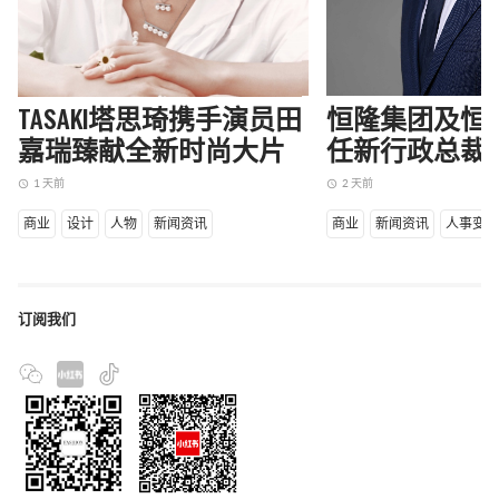
TASAKI塔思琦携手演员田
恒隆集团及恒
嘉瑞臻献全新时尚大片
任新行政总裁
1 天前
2 天前
access_time
access_time
商业
设计
人物
新闻资讯
商业
新闻资讯
人事变
订阅我们