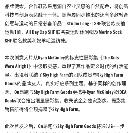
品牌使命。合作鞋款采用源自农业灵感的自然配色，将创新
科技与创意表达融于一体。随鞋履同步推出的还有多款融合
创意与运动的日常必备单品：Studio Long-T SHF联名款长袖
运动T恤、All Day Cap SHF 联名款运动休闲帽及Merino Sock
SHF 联名款美利奴羊毛混纺袜。
本次创意大片从Ryan McGinley的标志性摄影集《The Kids
Were Alright》中汲取灵感，重现了其作品定义时代的鲜活能
量。出境者联结了Sky High Farm的团队成员与Sky High Farm
Goods的品牌友人，真实呼应系列主题。基于同样的创作理
念，On昂跑与Sky High Farm Goods更携手Ryan McGinley及IDEA
Books联合推出限量摄影集，收录该企划独家影像。摄影集
销售所得将全额捐赠予Sky High Farm。
此次首发之后，On昂跑与Sky High Farm Goods将通过进一步