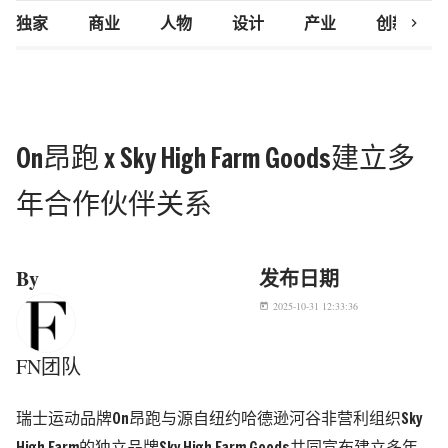
chevron_right
独家
商业
人物
设计
产业
创新研究
On昂跑 x Sky High Farm Goods建立多
年合作伙伴关系
By
发布日期
2025-10-31 12:33:36
today
FN团队
瑞士运动品牌On昂跑与源自纽约哈德逊河谷非营利组织Sky