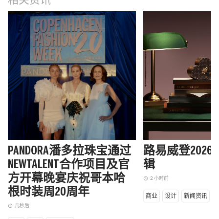
相关资讯
PANDORA潘多拉珠宝通过
路易威登202
NEWTALENT合作项目及官
辑
方开幕晚宴庆祝哥本哈
2 小时前
access_time
根时装周20周年
商业
设计
新闻资讯
几秒后
access_time