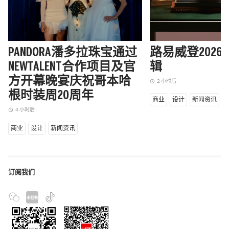
PANDORA潘多拉珠宝通过
路易威登202
NEWTALENT合作项目及官
辑
方开幕晚宴庆祝哥本哈
2 小时后
access_time
根时装周20周年
商业
设计
新闻资讯
4 小时后
access_time
商业
设计
新闻资讯
订阅我们