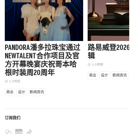
PANDORA潘多拉珠宝通过
路易威登202
NEWTALENT合作项目及官
辑
方开幕晚宴庆祝哥本哈
1 小时前
access_time
根时装周20周年
商业
设计
新闻资讯
1 小时后
access_time
商业
设计
新闻资讯
订阅我们