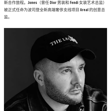
新合作旅程。Jones（曾任 Dior 男装和 Fendi 女装艺术总监）
被正式任命为波司登全新高端奢侈支线项目 Areal 的创意总
监。