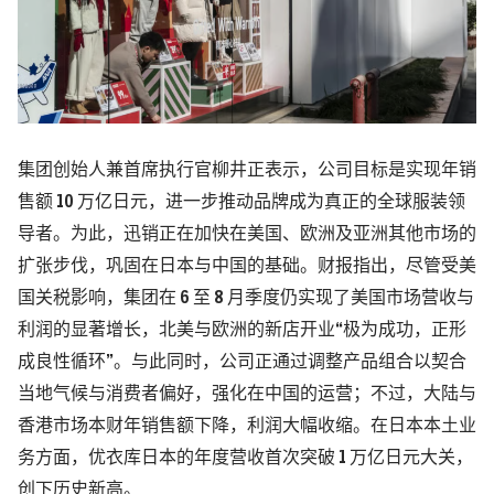
集团创始人兼首席执行官柳井正表示，公司目标是实现年销
售额 10 万亿日元，进一步推动品牌成为真正的全球服装领
导者。为此，迅销正在加快在美国、欧洲及亚洲其他市场的
扩张步伐，巩固在日本与中国的基础。财报指出，尽管受美
国关税影响，集团在 6 至 8 月季度仍实现了美国市场营收与
利润的显著增长，北美与欧洲的新店开业“极为成功，正形
成良性循环”。与此同时，公司正通过调整产品组合以契合
当地气候与消费者偏好，强化在中国的运营；不过，大陆与
香港市场本财年销售额下降，利润大幅收缩。在日本本土业
务方面，优衣库日本的年度营收首次突破 1 万亿日元大关，
创下历史新高。