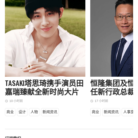
TASAKI塔思琦携手演员田
恒隆集团及恒
嘉瑞臻献全新时尚大片
任新行政总裁
10 小时前
17 小时前
access_time
access_time
商业
设计
人物
新闻资讯
商业
新闻资讯
人事变