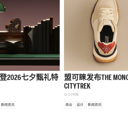
登2026七夕甄礼特
盟可睐发布THE MONC
CITYTREK
3 小时后
access_time
新闻资讯
商业
设计
新闻资讯