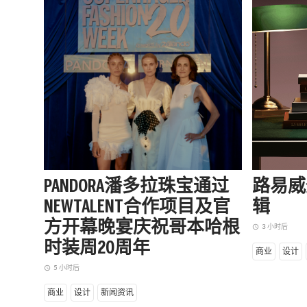
PANDORA潘多拉珠宝通过
路易威
NEWTALENT合作项目及官
辑
方开幕晚宴庆祝哥本哈根
3 小时后
access_time
时装周20周年
商业
设计
5 小时后
access_time
商业
设计
新闻资讯