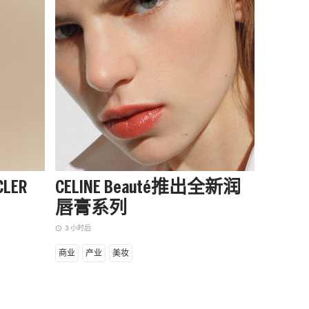
LER
CELINE Beauté推出全新润
阿迪达
唇膏系列
季起
赛队
3 小时后
access_time
1 小时后
access_time
商业
产业
美妆
商业
设