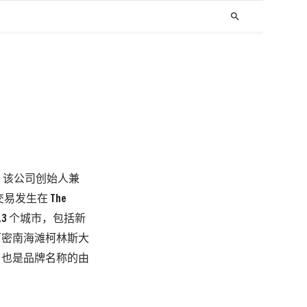
search
股权。该公司创始人兼
交易发生在 The
13 个城市，包括新
以迈阿密南海滩柯林斯大
店，也是品牌名称的由