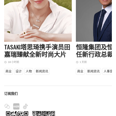
TASAKI塔思琦携手演员田
恒隆集团及恒
嘉瑞臻献全新时尚大片
任新行政总裁
18 小时前
1 天前
access_time
access_time
商业
设计
人物
新闻资讯
商业
新闻资讯
人事变
订阅我们