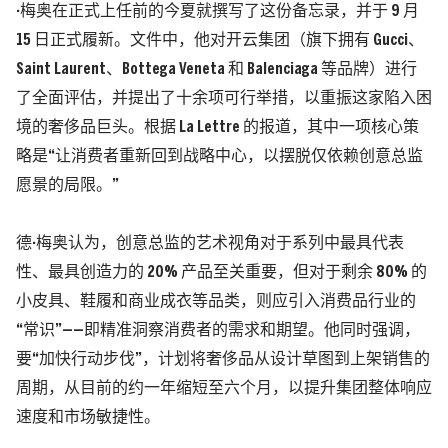
·梅奥在正式上任前的今夏就撰写了这份备忘录，并于 9 月
15 日正式履新。文件中，他对开云集团（旗下拥有 Gucci、
Saint Laurent、Bottega Veneta 和 Balenciaga 等品牌）进行
了全面评估，并提出了十余项可行举措，以重振这家陷入困
境的奢侈品巨头。根据
La Lettre
的报道，其中一项核心策
略是“让消费者重新回到战略中心，以摆脱仅依赖创意总监
愿景的局限。”
德·梅奥认为，创意总监的艺术视角对于系列中最具代表
性、最具创造力的 20% 产品至关重要，但对于剩余 80% 的
小皮具、鞋履和商业成衣等品类，则应引入消费品行业的
“常识”——即精准洞察消费者的需求和期望。他同时强调，
要“加快行动步伐”，计划将奢侈品从设计草图到上架销售的
周期，从目前的约一年缩短至六个月，以提升集团整体响应
速度和市场敏捷性。