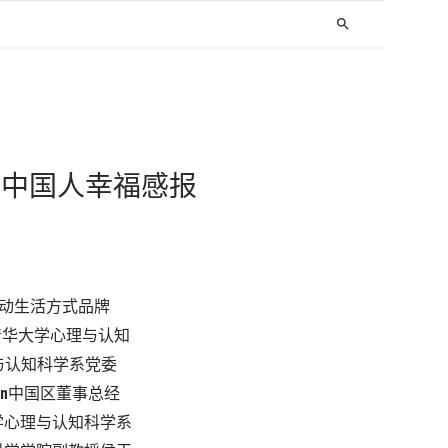
search
5年中国人幸福感报
运动生活方式品牌
，清华大学心理与认知
与认知科学系党委
emon中国区董事总经
学心理与认知科学系