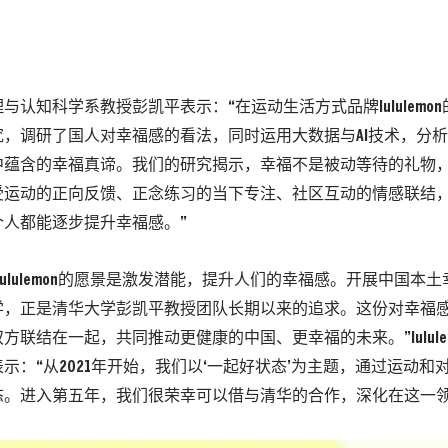
与认知科学系教授彭凯平表示：“在运动生活方式品牌lululemo
究，调研了国人对幸福感的看法，同时运用大数据与AI技术，分
中蕴含的幸福真谛。我们的研究揭示，幸福不是被动等待的礼物
受运动的正向反馈、正念练习的当下专注、社区互动的情感联结
个人都能逐步提升幸福感。”
lululemon的愿景是激发潜能，提升人们的幸福感。开展中国本
学，正是清华大学彭凯平教授团队长期以来的追求。这份对幸福
方联结在一起，共同推动更健康的中国、更幸福的未来。”lulule
示：“从2021年开始，我们以‘一起好状态’为主题，通过运动和
态。进入第五年，我们很荣幸可以借与清华的合作，深化在这一领