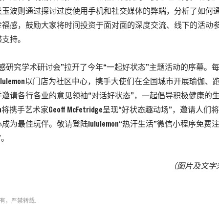
侯玉波则通过探讨过度使用手机和社交媒体的弊端，分析了如何
幸福感，鼓励大家将时间投资于面对面的深度交流、线下的活动
感支持。
幸福感研究学术研讨会”拉开了今年“一起好状态”主题活动的序幕。每
ululemon以门店为社区中心，携手大使们在全国城市开展瑜伽
并邀请各行各业的意见领袖“对话好状态”，一起倡导积极健康的
emon将携手艺术家Geoff McFetridge呈现“好状态趣动场”，邀请
成为最佳玩伴。敬请登陆lululemon“热汗生活”微信小程序免
”。
（图片及文字
有，严禁转载.