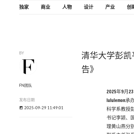
独家
商业
人物
设计
产业
创
BY
清华大学彭凯平
告》
FN团队
2025年9
发布日期
lulule
2025-09-29 11:49:01
today
科学系教授彭
书记李颍、国际
理黄山燕分