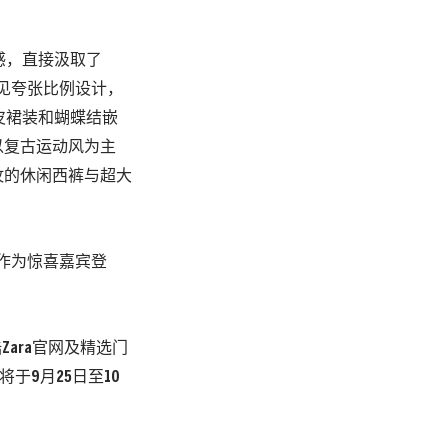
古感，直接汲取了
见夸张比例设计，
皮裙装和蝴蝶结嵌
以复古运动风为主
纹的休闲西裤与超大
们作为惊喜嘉宾登
登陆Zara官网及精选门
店将于9月25日至10