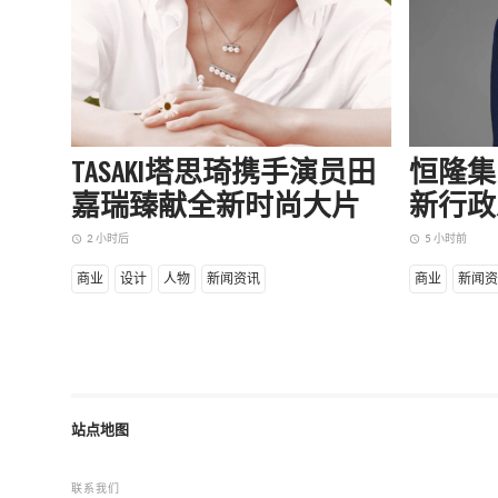
TASAKI塔思琦携手演员田
恒隆集
嘉瑞臻献全新时尚大片
新行政
2 小时后
5 小时前
access_time
access_time
商业
设计
人物
新闻资讯
商业
新闻资
站点地图
联系我们