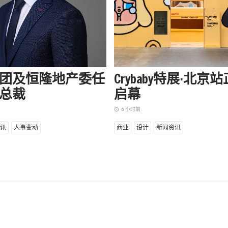
团及恒隆地产委任
Crybaby特展·北京
总裁
启幕
6 小时前
access_time
讯
人事变动
商业
设计
新闻资讯