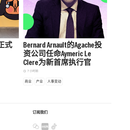
站正式
Bernard Arnault的Agache投
被中
资公司任命Aymeric Le
户外品
Clere为新首席执行官
增长
7 小时前
7 小时前
access_time
access_time
商业
产业
人事变动
商业
产
订阅我们