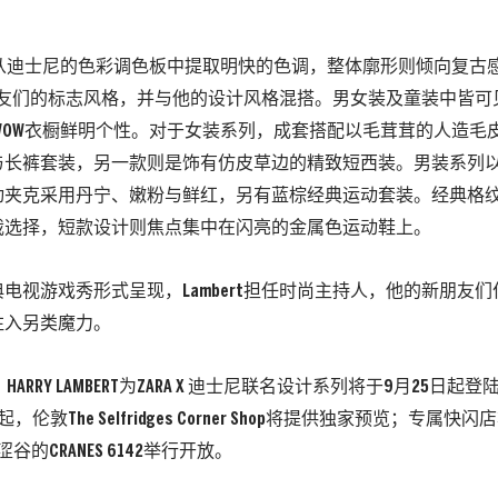
! WOW从迪士尼的色彩调色板中提取明快的色调，整体廓形则倾向复
t新朋友们的标志风格，并与他的设计风格混搭。
男女装及童装中皆可
! WOW衣橱鲜明个性。
对于女装系列，成套搭配以毛茸茸的人造毛
与长裤套装，另一款则是饰有仿皮草边的精致短西装。
男装系列
动夹克采用丹宁、嫩粉与鲜红，另有蓝棕经典运动套装。经典格
裁选择，短款设计则焦点集中在闪亮的金属色运动鞋上。
电视游戏秀形式呈现，Lambert担任时尚主持人，他的新朋友
注入另类魔力。
WOW：HARRY LAMBERT为ZARA X 迪士尼联名设计系列将于9月25日起
，伦敦The Selfridges Corner Shop将提供独家预览；专属快闪
谷的CRANES 6142举行开放。