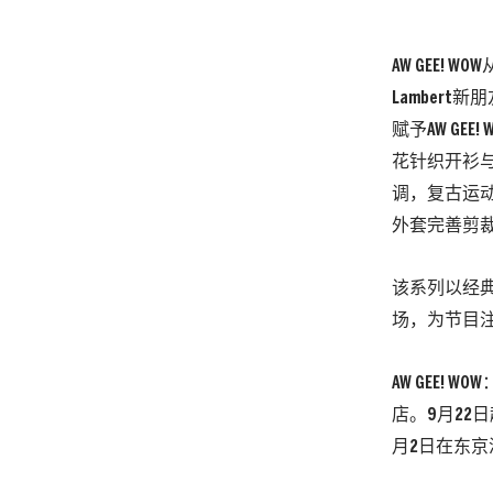
AW GEE
Lamber
赋予AW GEE
花针织开衫
调，复古运
外套完善剪
该系列以经典
场，为节目
AW GEE! 
店。9月22日起
月2日在东京涩