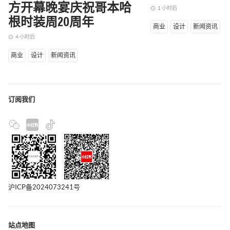
方开幕晚宴庆祝哥本哈
1 小时后
access_time
根时装周20周年
商业
设计
新闻资讯
4 小时后
access_time
商业
设计
新闻资讯
订阅我们
沪ICP备2024073241号
站点地图