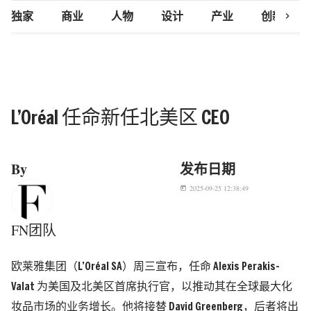
chevron_right
独家
商业
人物
设计
产业
创新研究
L’Oréal 任命新任北美区 CEO
By
发布日期
2025-09-25 12:38:49
today
FN团队
欧莱雅集团（L’Oréal SA）周三宣布，任命 Alexis Perakis-
Valat 为美国及北美区首席执行官，以推动其在全球最大化
妆品市场的业务增长。他将接替 David Greenberg，后者将出