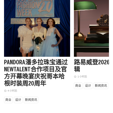
PANDORA潘多拉珠宝通过
路易威登202
NEWTALENT合作项目及官
辑
方开幕晚宴庆祝哥本哈
1 小时后
access_time
根时装周20周年
商业
设计
新闻资讯
4 小时后
access_time
商业
设计
新闻资讯