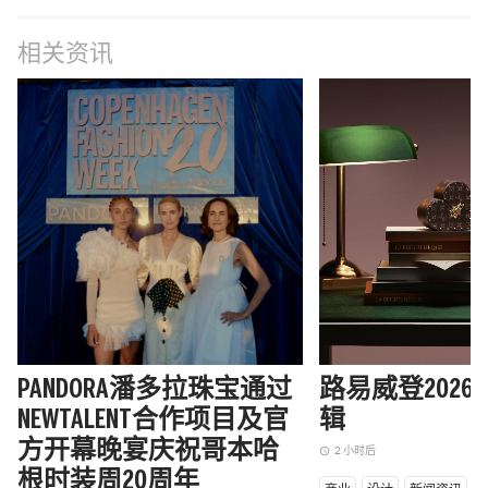
相关资讯
PANDORA潘多拉珠宝通过
路易威登202
NEWTALENT合作项目及官
辑
方开幕晚宴庆祝哥本哈
2 小时后
access_time
根时装周20周年