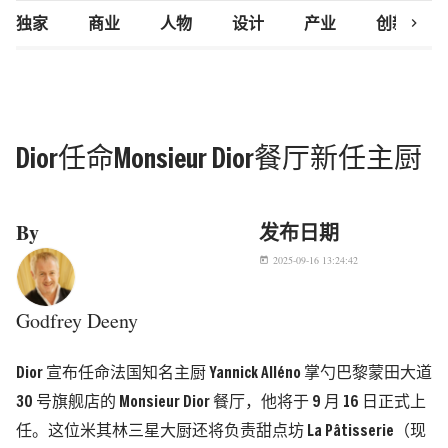
chevron_right
独家
商业
人物
设计
产业
创新研究
Dior任命Monsieur Dior餐厅新任主厨
By
发布日期
2025-09-16 13:24:42
today
Godfrey Deeny
Dior 宣布任命法国知名主厨 Yannick Alléno 掌勺巴黎蒙田大道
30 号旗舰店的 Monsieur Dior 餐厅，他将于 9 月 16 日正式上
任。这位米其林三星大厨还将负责甜点坊 La Pâtisserie（现