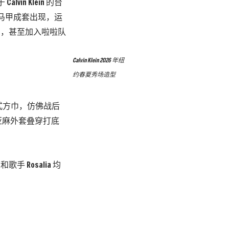
n Klein 的台
马甲成套出现，运
 台，甚至加入啦啦队
Calvin Klein 2026 年纽
约春夏秀场造型
人式方巾，仿佛战后
亚麻外套叠穿打底
 和歌手 Rosalia 均