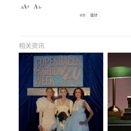
A+
A
A
A-
标签 :
设计
相关资讯