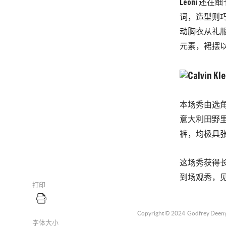
Leoni 还
词，造型则
动胸衣从礼服
元素，裙摆
本场秀由选角专
意大利田野
裤，均极具
这场秀获得长时间掌声
到场观秀，见证了 
打印
Copyright © 2024
Godfrey Deen
字体大小