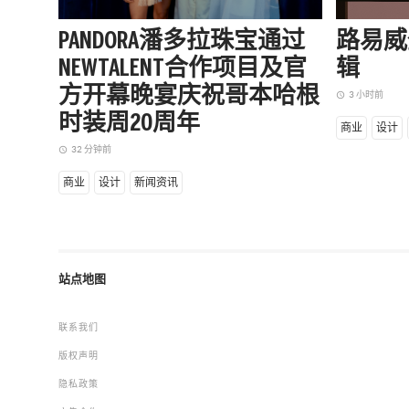
PANDORA潘多拉珠宝通过
路易威
NEWTALENT合作项目及官
辑
方开幕晚宴庆祝哥本哈根
3 小时前
access_time
时装周20周年
商业
设计
32 分钟前
access_time
商业
设计
新闻资讯
站点地图
联系我们
版权声明
隐私政策