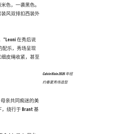
袭米色，一袭黑色。
男装风双排扣西装外
eoni 在秀后说
loma》的配乐，秀场呈现
以细皮绳收紧，甚至
Calvin Klein 2026 年纽
约春夏秀场造型
与母亲共同痴迷的美
行于 Brant 基