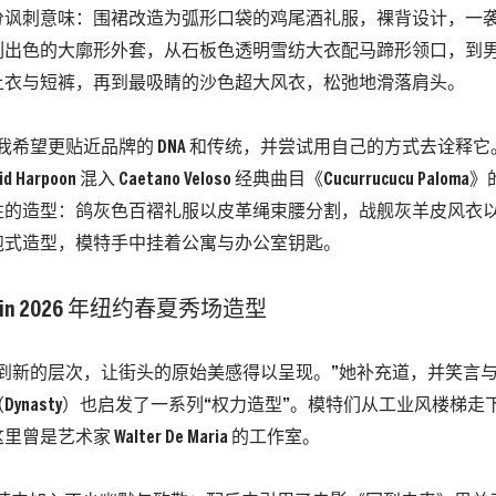
分讽刺意味：围裙改造为弧形口袋的鸡尾酒礼服，裸背设计，一
列出色的大廓形外套，从石板色透明雪纺大衣配马蹄形领口，到
上衣与短裤，再到最吸睛的沙色超大风衣，松弛地滑落肩头。
我希望更贴近品牌的 DNA 和传统，并尝试用自己的方式去诠释它。”L
 Harpoon 混入 Caetano Veloso 经典曲目《Cucurrucucu Pa
性的造型：鸽灰色百褶礼服以皮革绳束腰分割，战舰灰羊皮风衣
袍式造型，模特手中挂着公寓与办公室钥匙。
大到新的层次，让街头的原始美感得以呈现。”她补充道，并笑言
ynasty）也启发了一系列“权力造型”。模特们从工业风楼梯走下，绕
是艺术家 Walter De Maria 的工作室。