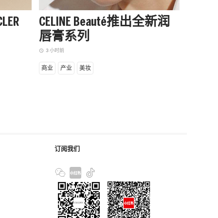
LER
CELINE Beauté推出全新润
阿迪达
唇膏系列
季起
赛队
3 小时前
access_time
5 小时前
access_time
商业
产业
美妆
商业
设
订阅我们