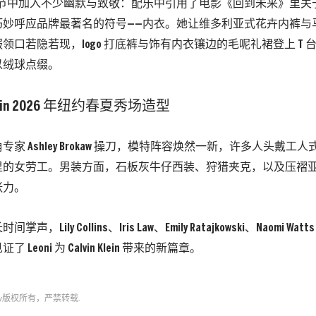
在细节中加入不少幽默与致敬：配乐中引用了电影《回到未来》里关于 Calvi
巧妙呼应品牌最著名的符号——内衣。她让维多利亚式花卉内裤与
领口若隐若现，logo 打底裤与饰有内衣镶边的毛呢礼裙登上 T
以绒球点缀。
家 Ashley Brokaw 操刀，模特阵容焕然一新，许多人头戴工
里的女劳工。男装方面，石板灰牛仔西装、狩猎夹克，以及压褶
张力。
，Lily Collins、Iris Law、Emily Ratajkowski、Naomi Watts
Leoni 为 Calvin Klein 带来的新篇章。
y
版权所有，严禁转载.