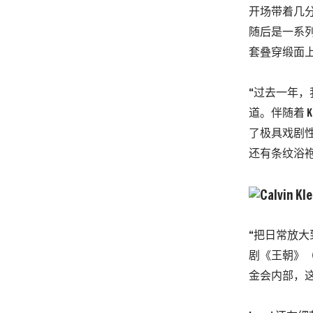
开场带着几
随后是一系
套叠穿缎面
“过去一年，
道。伴随着 Kid
了极具戏剧
还有条纹浴
“把日常放
剧《王朝》（D
金会内部，这里曾