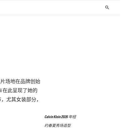
search
。这片场地在品牌创始
ni 在此呈现了她的
节，尤其女装部分，
Calvin Klein 2026 年纽
约春夏秀场造型