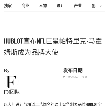
chevron_right
独家
商业
人物
设计
产业
创新研究
HUBLOT宣布NFL巨星帕特里克·马霍
姆斯成为品牌大使
By
发布日期
2025-09-04 11:28:37
today
FN团队
以大胆设计与精湛工艺闻名的瑞士奢华制表品牌HUBLOT宇