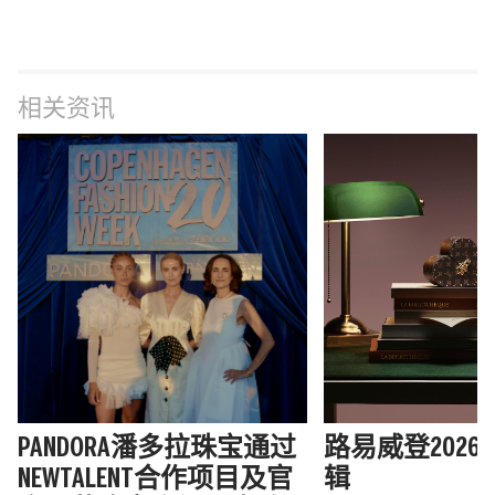
相关资讯
PANDORA潘多拉珠宝通过
路易威登202
NEWTALENT合作项目及官
辑