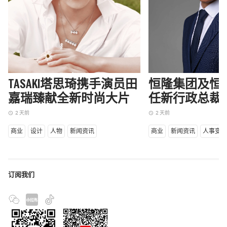
TASAKI塔思琦携手演员田
恒隆集团及恒
嘉瑞臻献全新时尚大片
任新行政总裁
2 天前
2 天前
access_time
access_time
商业
设计
人物
新闻资讯
商业
新闻资讯
人事变
订阅我们