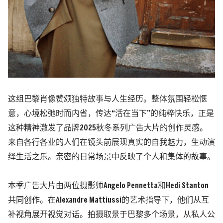
这组巴黎肖像赞颂独特故事与人生经历。整体氛围轻松惬
意，心境松弛时而内省，传达
“
活在当下
”
的纯粹快乐，正是
这种精神激发了品牌
2025
秋冬系列广告大片的创作灵感。
来自各行各业的人们在镜头前展现真实的自我魅力，生动演
绎生活之乐。亲密的日常场景中反映了个人和集体的故事。
本季广告大片由两位摄影师
Angelo Pennetta
和
Hedi Stanton
共同创作。在
Alexandre Mattiussi
的艺术指导下，他们从互
补视角展开视觉对话。拍摄取景于巴黎多个场景，从私人公