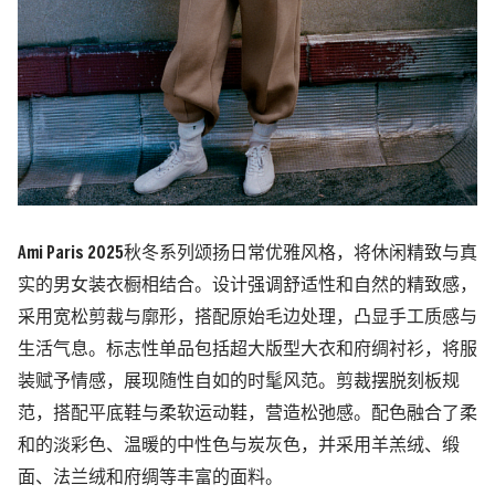
Ami Paris 2025
秋冬系列颂扬日常优雅风格，将休闲精致与真
实的男女装衣橱相结合。设计强调舒适性和自然的精致感，
采用宽松剪裁与廓形，搭配原始毛边处理，凸显手工质感与
生活气息。标志性单品包括超大版型大衣和府绸衬衫，将服
装赋予情感，展现随性自如的时髦风范。剪裁摆脱刻板规
范，搭配平底鞋与柔软运动鞋，营造松弛感。配色融合了柔
和的淡彩色、温暖的中性色与炭灰色，并采用羊羔绒、缎
面、法兰绒和府绸等丰富的面料。