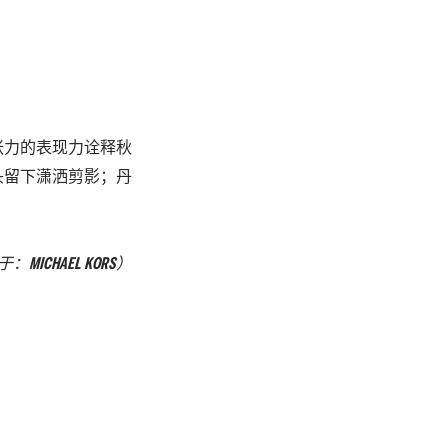
张力的表现力诠释秋
头留下潇洒剪影；丹
于：
MICHAEL KORS
）