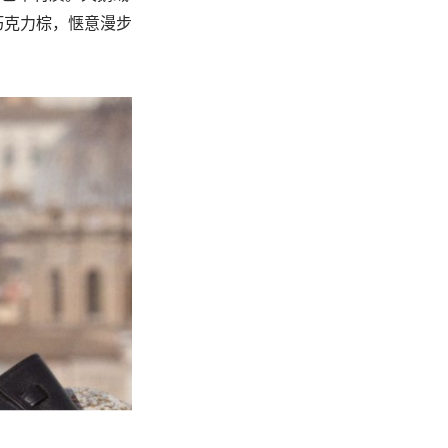
巧克力棕，惬意漫步