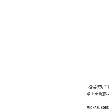
“檀健次对工
踏上全新旅
MICHAEL