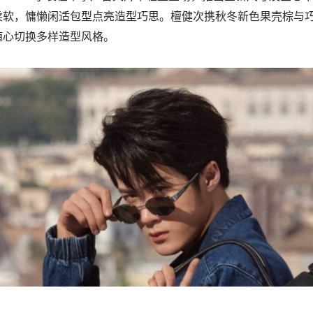
柔软，慵懒闲适包型点亮造型巧思。檀健次携秋冬新色果壳棕与
随心切换多样造型风格。