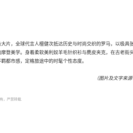
告大片，全球代言人檀健次抵达历史与时尚交织的罗马，以极具
的摩登美学。身着柔软美利奴羊毛针织衫与麂皮夹克，在古老街
不羁都市感，定格旅途中的时髦个性态度。
（图片及文字来源
有，严禁转载.