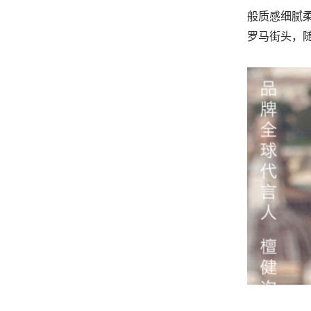
般质感细腻
罗马街头，