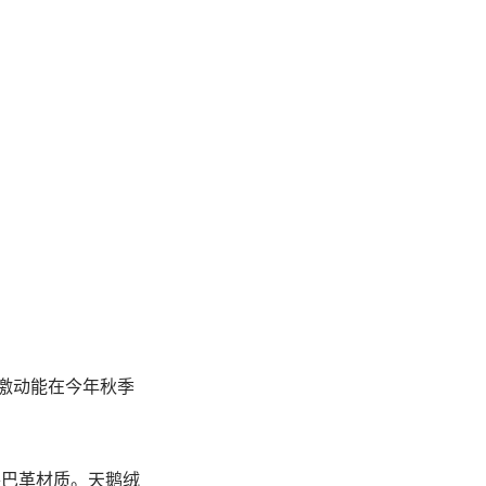
非常激动能在今年秋季
匠心牛巴革材质。天鹅绒