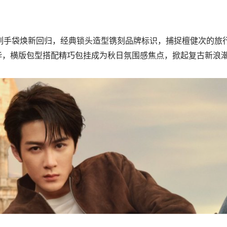
ON 系列手袋焕新回归，经典锁头造型镌刻品牌标识，捕捉檀健次的
华，横版包型搭配精巧包挂成为秋日氛围感焦点，掀起复古新浪