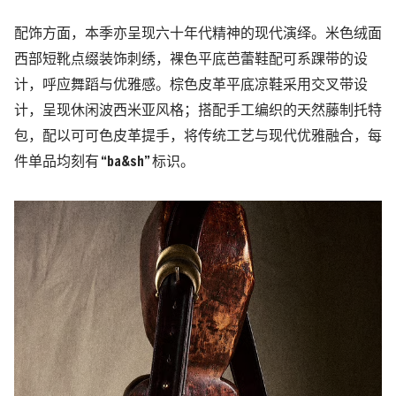
配饰方面，本季亦呈现六十年代精神的现代演绎。米色绒面
西部短靴点缀装饰刺绣，裸色平底芭蕾鞋配可系踝带的设
计，呼应舞蹈与优雅感。棕色皮革平底凉鞋采用交叉带设
计，呈现休闲波西米亚风格；搭配手工编织的天然藤制托特
包，配以可可色皮革提手，将传统工艺与现代优雅融合，每
件单品均刻有 “ba&sh” 标识。