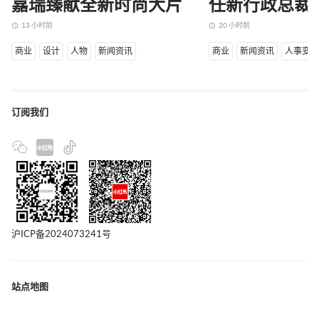
嘉瑞臻献全新时尚大片
任新行政总裁
13 小时前
20 小时前
access_time
access_time
商业
设计
人物
新闻资讯
商业
新闻资讯
人事变
订阅我们
沪ICP备2024073241号
站点地图