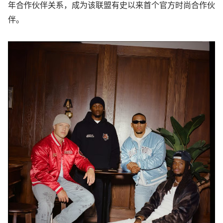
年合作伙伴关系，成为该联盟有史以来首个官方时尚合作伙
伴。