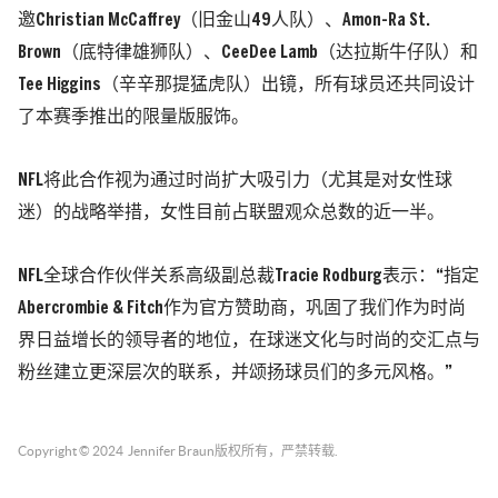
邀Christian McCaffrey（旧金山49人队）、Amon-Ra St.
Brown（底特律雄狮队）、CeeDee Lamb（达拉斯牛仔队）和
Tee Higgins（辛辛那提猛虎队）出镜，所有球员还共同设计
了本赛季推出的限量版服饰。
NFL将此合作视为通过时尚扩大吸引力（尤其是对女性球
迷）的战略举措，女性目前占联盟观众总数的近一半。
NFL全球合作伙伴关系高级副总裁Tracie Rodburg表示：“指定
Abercrombie & Fitch作为官方赞助商，巩固了我们作为时尚
界日益增长的领导者的地位，在球迷文化与时尚的交汇点与
粉丝建立更深层次的联系，并颂扬球员们的多元风格。”
Copyright © 2024
Jennifer Braun
版权所有，严禁转载.