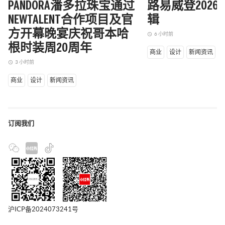
PANDORA潘多拉珠宝通过
路易威登202
NEWTALENT合作项目及官
辑
方开幕晚宴庆祝哥本哈
6 小时前
access_time
根时装周20周年
商业
设计
新闻资讯
3 小时前
access_time
商业
设计
新闻资讯
订阅我们
沪ICP备2024073241号