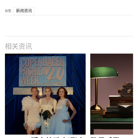
标签 :
新闻资讯
相关资讯