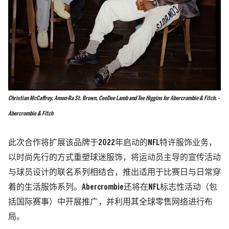
Christian McCaffrey, Amon-Ra St. Brown, CeeDee Lamb and Tee Higgins for Abercrombie & Fitch. -
Abercrombie & Fitch
此次合作将扩展该品牌于2022年启动的NFL特许服饰业务，
以时尚先行的方式重塑球迷服饰，将运动员主导的宣传活动
与球员设计的联名系列相结合，推出适用于比赛日与日常穿
着的生活服饰系列。Abercrombie还将在NFL标志性活动（包
括国际赛事）中开展推广，并利用其全球零售网络进行布
局。