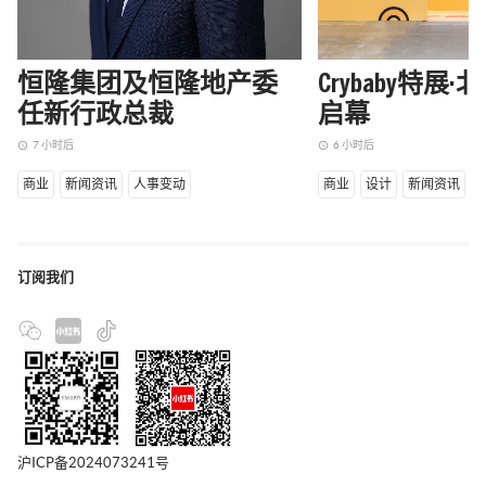
恒隆集团及恒隆地产委
Crybaby特展
任新行政总裁
启幕
7 小时后
6 小时后
access_time
access_time
商业
新闻资讯
人事变动
商业
设计
新闻资讯
订阅我们
沪ICP备2024073241号