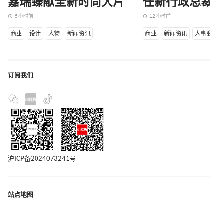
嘉瑞臻献全新时尚大片
任新行政总裁
5 小时前
12 小时前
access_time
access_time
商业
设计
人物
新闻资讯
商业
新闻资讯
人事变
订阅我们
沪ICP备2024073241号
站点地图