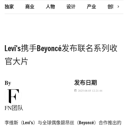
chevron_right
独家
商业
人物
设计
产业
创新研究
Levi's携手Beyoncé发布联名系列收
官大片
By
发布日期
2025-08-05 12:21:44
today
FN团队
李维斯（Levi’s）与全球偶像碧昂丝（Beyoncé）合作推出的