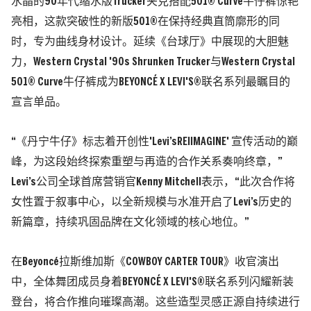
水晶的90年代缩水版Trucker夹克搭配501® Curve牛仔裤惊艳
亮相，这款突破性的新版501®在保持经典直筒廓形的同
时，专为曲线身材设计。延续《台球厅》中展现的大胆魅
力，Western Crystal '90s Shrunken Trucker与Western Crystal
501® Curve牛仔裤成为BEYONCÉ X LEVI'S®联名系列最瞩目的
宣言单品。
“《丹宁牛仔》标志着开创性'Levi’sREIIMAGINE' 宣传活动的巅
峰，为这段始终探索重塑与再造的合作关系奏响终章，”
Levi’s公司全球首席营销官Kenny Mitchell表示，“此次合作将
女性置于叙事中心，以全新规模与水准开启了Levi’s历史的
新篇章，持续巩固品牌在文化领域的核心地位。”
在Beyoncé拉斯维加斯《COWBOY CARTER TOUR》收官演出
中，全体舞团成员身着BEYONCÉ X LEVI'S®联名系列闪耀新装
登台，将合作推向璀璨高潮。这些造型灵感正源自持续进行