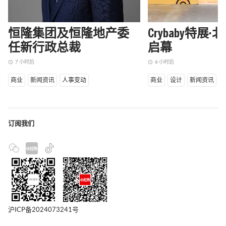
恒隆集团及恒隆地产委
Crybaby特展
任新行政总裁
启幕
7 小时后
6 小时后
access_time
access_time
商业
新闻资讯
人事变动
商业
设计
新闻资讯
订阅我们
沪ICP备2024073241号