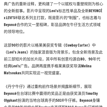
典广告的重新诠释，更构建了一个以赋权与重塑规则为核心
的全新叙事。影片中呈现的Levi’s标志性单品及全新BEYONCÉ
x LEVI'S®联名系列主打款，既是影片的“制服”，也标志着与
Beyoncé合作的又一里程碑，彰显品牌在牛仔生活方式领域
的领导地位。
这部90秒的影片以格莱美获奖专辑《Cowboy Carter》中
《Levi's Jeans》的独家混音版为背景乐，包含全新场景及此
前三部短片的加长片段，其中所有创意均源自80、90年代
经典Levi’s广告。品牌再度携手格莱美获奖导演Melina
Matsoukas共同实现这一视觉盛宴。
《丹宁牛仔》通过重构前作场景并揭露新细节，展现
Beyoncé在台球比赛中赢得的奖品正是由获奖演员Timothy
Olyphant扮演的当地台球高手的501®牛仔裤。Beyoncé身镶